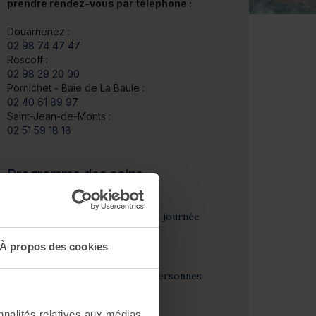
prendre rendez-vous par téléphone :
Douarnenez :
02 98 74 47 47
Roscoff :
02 98 29 20 00
Pornichet - Baie de La Baule :
02 40 61 89 97
Saint-Jean-de-Monts :
02 51 59 18 18
Programme des soins
Soin thalasso
1 accès au Spa Marin toute la journée
pour tout le groupe
À propos des cookies
Soin spa
1 soin visage pour une des personnes
du groupe
nnalités relatives aux médias