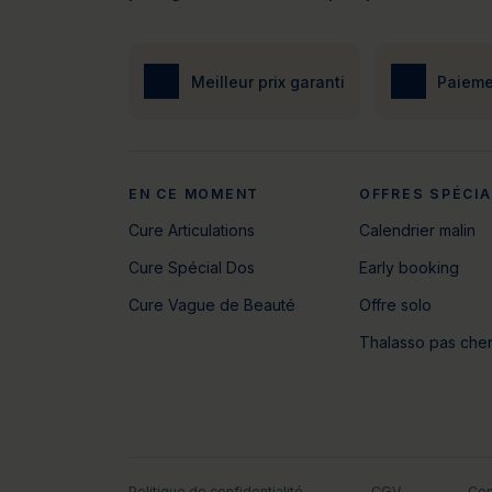
Meilleur prix garanti
Paieme
EN CE MOMENT
OFFRES SPÉCI
Cure Articulations
Calendrier malin
Cure Spécial Dos
Early booking
Cure Vague de Beauté
Offre solo
Thalasso pas che
Politique de confidentialité
CGV
Con