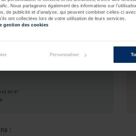
icité sont les maîtres mots. Savourez ensemble l'art de
rafic. Nous partageons également des informations sur l'utilisati
ignoir sans culpabiliser, échangez des sourires sincères
, de publicité et d'analyse, qui peuvent combiner celles-ci avec
 relaxation en toute sérénité. Une invitation à renouer
ils ont collectées lors de votre utilisation de leurs services.
e ensemble, dans un cadre apaisant et ressourçant.
de gestion des cookies
ter
Personnaliser
To
z prendre rendez-vous par téléphone :
0 61 89 97
18
ns :