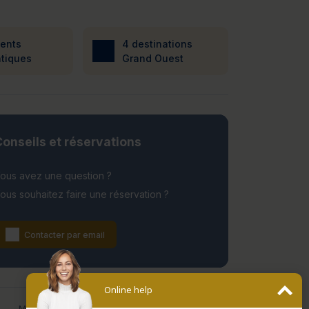
ients
4 destinations
tiques
Grand Ouest
onseils et réservations
ous avez une question ?
ous souhaitez faire une réservation ?
Contacter par email
Online help
Date de fermeture
Mentions légales