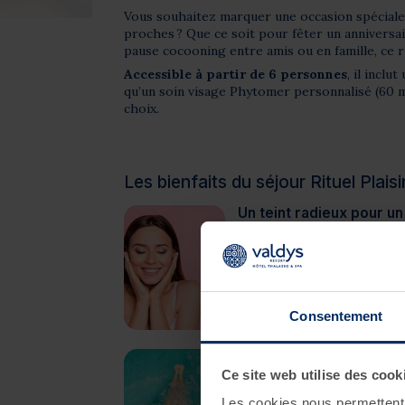
Vous souhaitez marquer une occasion spéciale
proches ? Que ce soit pour fêter un anniversai
pause cocooning entre amis ou en famille, ce rit
Accessible à partir de 6 personnes
, il incl
qu’un soin visage Phytomer personnalisé (60 m
choix.
Les bienfaits du séjour Rituel Plais
Un teint radieux pour un
Le soin visage, spécialemen
anniversaire, est conçu pour
des produits riches en actif
hydratation intense, affine l
lisse, douce et resplendissa
Consentement
attentions !
Passez du temps ense
Ce site web utilise des cook
Avec un accès libre au Spa M
parenthèse bien-être en co
Les cookies nous permettent d