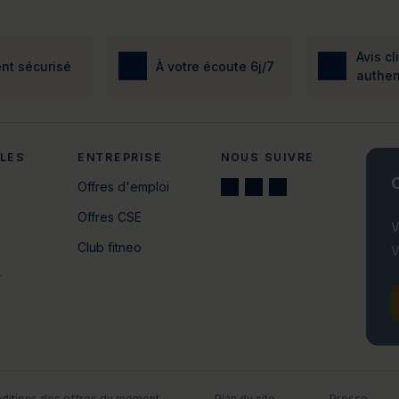
Avis cl
nt sécurisé
À votre écoute 6j/7
authen
ALES
ENTREPRISE
NOUS SUIVRE
C
Offres d'emploi
Offres CSE
V
Club fitneo
V
r
ditions des offres du moment
Plan du site
Presse