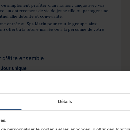
 ou simplement profiter d’un moment unique avec vos
re, un enterrement de vie de jeune fille ou partager une
uel allie détente et convivialité.
ut une entrée au Spa Marin pour tout le groupe, ainsi
n) offert à la future mariée ou à la personne de votre
ir d'être ensemble
 Jour unique
t offert à la mariée ou à la personne célébrant son
 révéler un éclat naturel et sublimer la peau. Grâce à
s hydratants et revitalisants, ce soin procure une
e grain de peau et illumine le teint. Résultat : une peau
nte, parfaite pour être au centre de toutes les
Détails
mble
ies.
arin et à la salle de cardio-training, offrez-vous une
mpagnie de vos proches. Profitez d'une journée à votre
e personnaliser le contenu et les annonces, d'offrir des fonctio