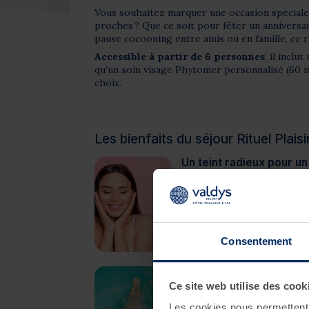
Vous souhaitez marquer une occasion spéciale
proches ? Que ce soit pour fêter un anniversai
pause cocooning entre amis ou en famille, ce rit
Accessible à partir de 6 personnes
, il incl
qu’un soin visage Phytomer personnalisé (60 m
choix.
Les bienfaits du séjour Rituel Plais
Un teint radieux pour un
Le soin visage, spécialemen
anniversaire, est conçu pour
des produits riches en actif
hydratation intense, affine l
lisse, douce et resplendissa
Consentement
attentions !
Passez du temps ense
Ce site web utilise des cook
Avec un accès libre au Spa M
parenthèse bien-être en co
Les cookies nous permettent d