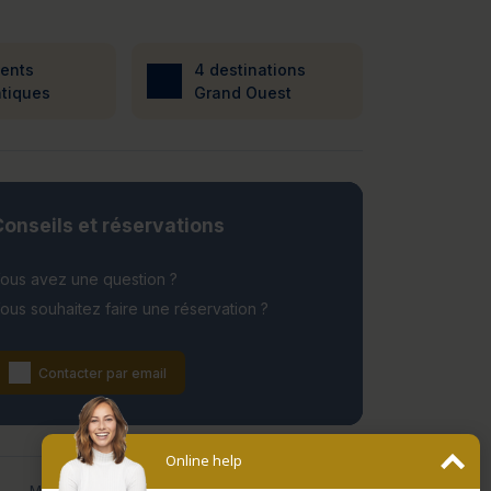
ients
4 destinations
tiques
Grand Ouest
onseils et réservations
ous avez une question ?
ous souhaitez faire une réservation ?
Contacter par email
Online help
Date de fermeture
Mentions légales