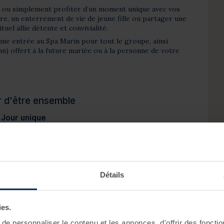
 ou simplement profiter d’un moment unique avec vos
re, un enterrement de vie de jeune fille ou partager une
uel allie détente et convivialité.
ut une entrée au Spa Marin pour tout le groupe, ainsi
n) offert à la future mariée ou à la personne de votre
ir d'être ensemble
 Jour unique
t offert à la mariée ou à la personne célébrant son
 révéler un éclat naturel et sublimer la peau. Grâce à
s hydratants et revitalisants, ce soin procure une
e grain de peau et illumine le teint. Résultat : une peau
nte, parfaite pour être au centre de toutes les
Détails
mble
ies.
arin et à la salle de cardio-training, offrez-vous une
mpagnie de vos proches. Profitez d'une journée à votre
e personnaliser le contenu et les annonces, d'offrir des fonctio