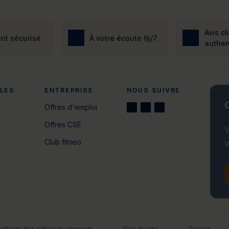
Avis cl
nt sécurisé
À votre écoute 6j/7
authen
ALES
ENTREPRISE
NOUS SUIVRE
C
Offres d'emploi
Offres CSE
V
Club fitneo
V
r
ditions des offres du moment
Plan du site
Presse