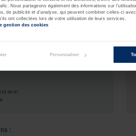
icité sont les maîtres mots. Savourez ensemble l'art de
rafic. Nous partageons également des informations sur l'utilisati
ignoir sans culpabiliser, échangez des sourires sincères
, de publicité et d'analyse, qui peuvent combiner celles-ci avec
 relaxation en toute sérénité. Une invitation à renouer
ils ont collectées lors de votre utilisation de leurs services.
e ensemble, dans un cadre apaisant et ressourçant.
de gestion des cookies
ter
Personnaliser
To
z prendre rendez-vous par téléphone :
0 61 89 97
18
ns :