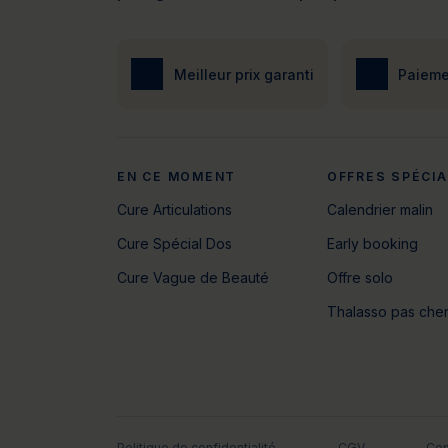
Meilleur prix garanti
Paieme
EN CE MOMENT
OFFRES SPÉCI
Cure Articulations
Calendrier malin
Cure Spécial Dos
Early booking
Cure Vague de Beauté
Offre solo
Thalasso pas che
Politique de confidentialité
CGV
Con