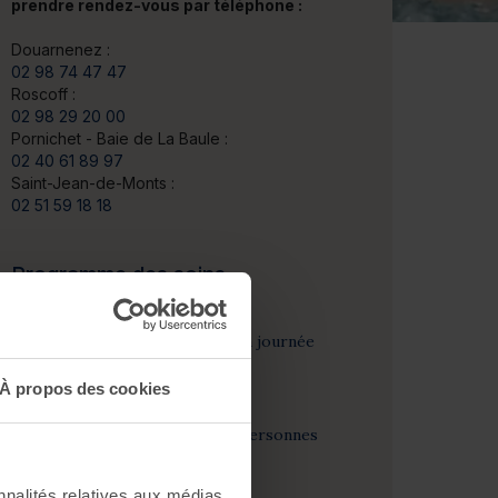
prendre rendez-vous par téléphone :
Douarnenez :
02 98 74 47 47
Roscoff :
02 98 29 20 00
Pornichet - Baie de La Baule :
02 40 61 89 97
Saint-Jean-de-Monts :
02 51 59 18 18
Programme des soins
Soin thalasso
1 accès au Spa Marin toute la journée
pour tout le groupe
À propos des cookies
Soin spa
1 soin visage pour une des personnes
du groupe
nnalités relatives aux médias