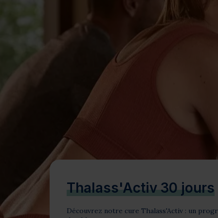
Bien-être
Santé
Minceur
Sur-mesure
Thalass'Activ 30 jours
Découvrez notre cure Thalass'Activ : un prog