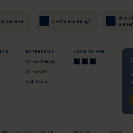
Avis cl
nt sécurisé
À votre écoute 6j/7
authen
ALES
ENTREPRISE
NOUS SUIVRE
C
Offres d'emploi
Offres CSE
V
Club fitneo
V
r
ditions des offres du moment
Plan du site
Presse