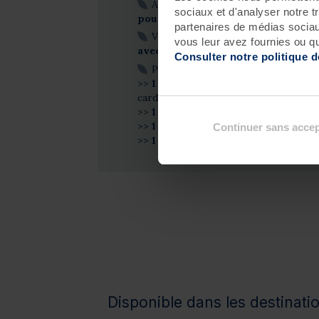
Au-delà des30 jours, repartez av
sociaux et d'analyser notre t
pour poursuivre durablement 
partenaires de médias sociaux
Vos soins seront répartis sur 4 se
vous leur avez fournies ou qu'
avec vous afin de s’adapter au mie
Consulter notre politique 
Pour toute réservation de cette f
>>
1 mois d'abonnement gratuit à 
cardio-training, aux cours terrestres e
>>
1 crème Celluli Attack Phytomer
>>
1 serviette Valdys
Continuer sans accep
>>
1 gourde Fitneo
Disponible dans les destinatio