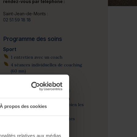
rendez-vous par téléphone :
Saint-Jean-de-Monts :
02 51 59 18 18
Programme des soins
Sport
1 entretien avec un coach
4 séances individuelles de coaching
(60 mn)
Diététique
1 consultation diététique*
?
1 conférence diététique "bien
connaître les aliments pour bien les
À propos des cookies
associer"
1 atelier de lecture d'étiquettes
1 bilan diététique
nnalités relatives aux médias