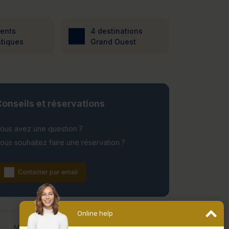
ients
4 destinations
tiques
Grand Ouest
onseils et réservations
ous avez une question ?
ous souhaitez faire une réservation ?
Contacter par email
Online help
Date de fermeture
Mentions légales