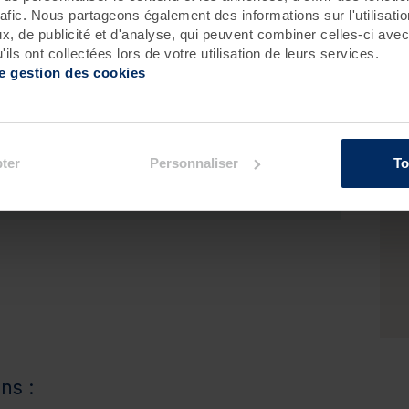
ec toutes les
clésnécessaires
rafic. Nous partageons également des informations sur l'utilisati
votre transformation
.
, de publicité et d'analyse, qui peuvent combiner celles-ci avec
maines et un
planning sera directement établi
ils ont collectées lors de votre utilisation de leurs services.
ux à votre emploi du temps
.
de gestion des cookies
ormule, recevez en
cadeaux
:
Fitneo Premium
(accès au Spa Marin, à la salle
t aquatiques) durant les 30 jours (valeur : 150 €)
(valeur de 78 €)
ter
Personnaliser
To
ns :