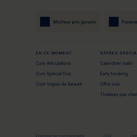
Meilleur prix garanti
Paieme
EN CE MOMENT
OFFRES SPÉCI
Cure Articulations
Calendrier malin
Cure Spécial Dos
Early booking
Cure Vague de Beauté
Offre solo
Thalasso pas che
Politique de confidentialité
CGV
Con