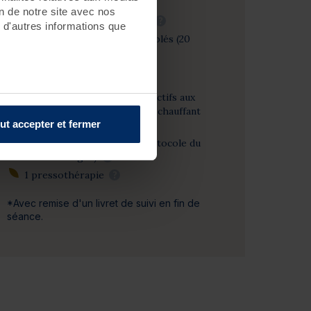
Massages minceur
on de notre site avec nos
6 madérothérapies (20 mn)
?
 d'autres informations que
2 massages palper-rouler ciblés (20
mn)
?
Soins thalasso
2 enveloppements thermo-actifs aux
algues sur sur matelas d'eau chauffant
ut accepter et fermer
?
2 douches à jet massant (protocole du
Docteur Bagot)
?
1 pressothérapie
?
*Avec remise d'un livret de suivi en fin de
séance.