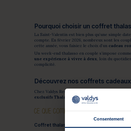
Pourquoi choisir un coffret thal
La Saint-Valentin est bien plus qu’une simple date 
compte. En février 2026, nombreux sont les couples
cette année, vous faisiez le choix d’un
cadeau ro
Un week-end thalasso en couple s’impose comme un
une expérience à vivre à deux
, loin du quotidie
complicité.
Découvrez nos coffrets cadeaux 
Chez Valdys Resort,
l'amour se célèbre
tout au l
exclusifs Thalasso & Spa
, spécialement
conçus 
CE QUE COMPREND CHAQUE COFFRET CAD
Consentement
Coffret thalasso & spa “rien que pour nou