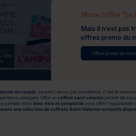
Cure de 6 jours et +
Mini-cure 3 à 5 jours
Escapade 1 à 2 
Mince l'offre "Le 
Mais il n’est pas 
offres promo du 
Offres promo du mom
alentin en couple
, incarne l'amour par excellence. C'est le moment 
périence partagée. Offrir un
coffret saint valentin
permet de
savo
ce parfaite entre
bien-être et complicité
vous offre l'opportunité 
ravers une sélection de coffrets Saint-Valentin exclusifs dispo