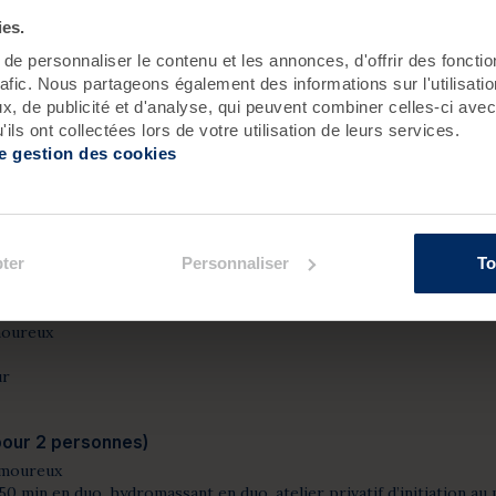
 vague de de sérénité ” de 50 min
ies.
e personnaliser le contenu et les annonces, d'offrir des fonctio
 (120€ pour 1 personne) - Nouveauté 2026
rafic. Nous partageons également des informations sur l'utilisati
énité ” de 50 min
, de publicité et d'analyse, qui peuvent combiner celles-ci avec
ils ont collectées lors de votre utilisation de leurs services.
de gestion des cookies
pour 2 personnes)
ter
Personnaliser
To
550€ pour 2 personnes)
amoureux
ur
 pour 2 personnes)
 amoureux
50 min en duo, hydromassant en duo, atelier privatif d’initiation 