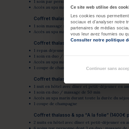
1 soin par personne / massage signature Valdys “
Ce site web utilise des cook
Accès au spa marin toute la journée
Les cookies nous permettent d
Coffret thalasso & spa “rien que pour toi”
sociaux et d'analyser notre t
1 soin massage signature Valdys “ vague de de sér
partenaires de médias sociaux
Accès au spa marin toute la journée
vous leur avez fournies ou qu'
Consulter notre politique 
Coffret thalasso & spa “Beaucoup” (310€ 
1 repas déjeuner ou dîner en amoureux
1 soin en duo / massage de 50 min
Accès au spa marin toute la journée
1 coupe de champagne
Continuer sans accep
Coffret thalasso & spa “Passionnément” (
1 nuit en hôtel avec dîner et petit-déjeuner en 
1 soin en duo / massage de 50 min
Accès au spa marin durant toute la durée du séjo
1 coupe de champagne
Coffret thalasso & spa “A la folie” (1400€
2 nuits en hôtel avec dîner et petit-déjeuner en
6 soins par personne dont 3 en duo : massage de 