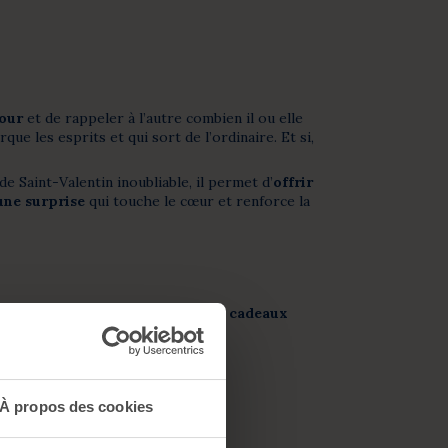
our
et de rappeler à l’autre combien il ou elle
e les esprits et qui sort de l’ordinaire. Et si,
 Saint-Valentin inoubliable, il permet d’
offrir
une surprise
qui touche le cœur et renforce la
2026, nous avons imaginé
5 coffrets cadeaux
ble
.
À propos des cookies