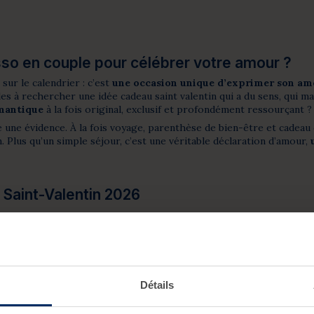
asso en couple pour célébrer votre amour ?
sur le calendrier : c’est
une occasion unique d’exprimer son am
 à rechercher une idée cadeau saint valentin qui a du sens, qui marqu
mantique
à la fois original, exclusif et profondément ressourçant ?
e évidence. À la fois voyage, parenthèse de bien-être et cadeau de
n. Plus qu’un simple séjour, c’est une véritable déclaration d’amour,
Saint-Valentin 2026
ong du mois de février de façon exclusive. Pour la Saint-Valentin 
pour les couples en quête d’un cadeau romantique et mémora
EAU VALDYS EN ÉDITION LIMITÉ
Détails
s” (240€ pour 2 personnes) - Nouveauté 2026