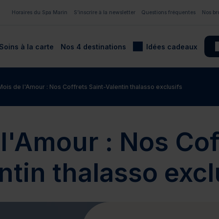
Horaires du Spa Marin
S’inscrire à la newsletter
Questions fréquentes
Nos br
Soins à la carte
Nos 4 destinations
Idées cadeaux
Thalasso Pays-de-la-Loire
Mois de l'Amour : Nos Coffrets Saint-Valentin thalasso exclusifs
Journées Spa
Minceur et diététique
S
l'Amour : Nos Cof
èque cadeau thalasso
Coffrets cadeaux sur-
ntin thalasso excl
ez
Pornichet - Baie de La Bau
Resort Douarnenez
Valdys Resort Pornichet -
La Baule
jours disponibles
Voir les séjours disponibles
tre au grand air
Le bien-être so chic
lon votre durée