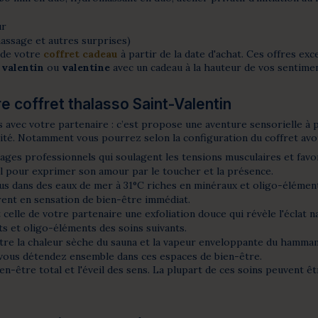
ur
assage et autres surprises)
 de votre
coffret cadeau
à partir de la date d'achat. Ces offres exc
e
valentin
ou
valentine
avec un cadeau à la hauteur de vos sentimen
 coffret thalasso Saint-Valentin
és avec votre partenaire : c’est propose une aventure sensorielle 
ité. Notamment vous pourrez selon la configuration du coffret avoir
ages professionnels qui soulagent les tensions musculaires et favo
el pour exprimer son amour par le toucher et la présence.
 dans des eaux de mer à 31°C riches en minéraux et oligo-éléments
urent en sensation de bien-être immédiat.
 celle de votre partenaire une exfoliation douce qui révèle l'éclat 
s et oligo-éléments des soins suivants.
tre la chaleur sèche du sauna et la vapeur enveloppante du hammam
s vous détendez ensemble dans ces espaces de bien-être.
ien-être total et l'éveil des sens. La plupart de ces soins peuvent 