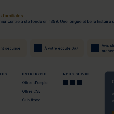
 familiales
ier centre a été fondé en 1899. Une longue et belle histoire d
Avis cl
nt sécurisé
À votre écoute 6j/7
authen
ALES
ENTREPRISE
NOUS SUIVRE
C
Offres d'emploi
Offres CSE
V
Club fitneo
V
r