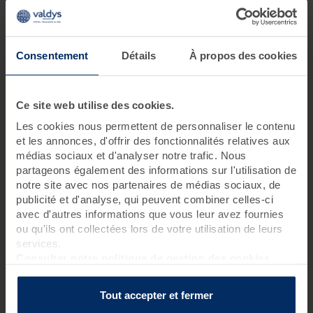
Valdys Resort vous propose
3 journées thalasso & spa
exclusivement
dédiées à la minceur, l’éclat de la peau, la
détente et le corps. Conçues pour répondre au mieux aux
besoins de nos clients, nous proposons des
journées
Consentement
Détails
À propos des cookies
détentes à petits prix
tout l'été.
DES OFFRES AVANTAGEUSES
Ce site web utilise des cookies.
Chaque formule comprend un duo de soins exclusifs :
Les cookies nous permettent de personnaliser le contenu
pressothérapies, massages, bains hydromassants,…
et les annonces, d'offrir des fonctionnalités relatives aux
Sélectionnez celle qui vous correspond et bénéficiez d’un
médias sociaux et d'analyser notre trafic. Nous
moment de pure relaxation avec Valdys.
partageons également des informations sur l'utilisation de
notre site avec nos partenaires de médias sociaux, de
L'ACCÈS ILLIMITÉ AU SPA MARIN
publicité et d'analyse, qui peuvent combiner celles-ci
avec d'autres informations que vous leur avez fournies
ou qu'ils ont collectées lors de votre utilisation de leurs
Chaque journée bien-être ouvre l'accès illimité au Spa Marin ,
services.
un
lieu de détente total
où vous pourrez vous ressourcer à
votre rythme. Après vos soins, profitez d'un cadre idyllique
Consulter notre politique de gestion des cookies
pour vous détendre dans notre spa, tout en douceur, loin du
stress du quotidien.
Tout accepter et fermer