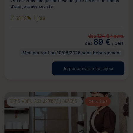
Offrez-vous une parenthèse de pure détente le temps
d'une journée cet été.
2 soins
1 jour
dès 124 € / pers.
89 €
dès
/ pers.
Meilleur tarif au 10/08/2026 sans hébergement
Je personnalise ce séjour
DITES ADIEU AUX JAMBES LOURDES !
Offre Été !