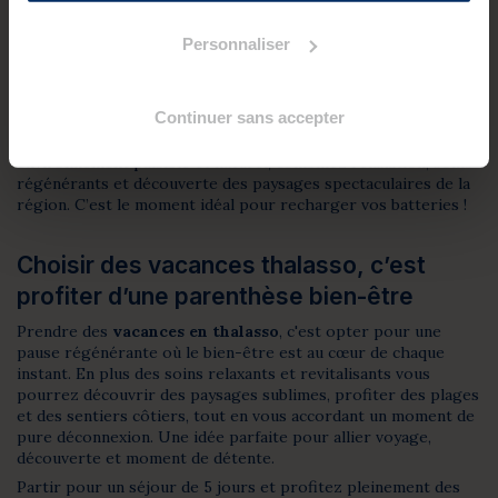
UNE EXPÉRIENCE UNIQUE DE BIEN-ÊTRE
Personnaliser
Les offres thalasso chez Valdys Resort ne sont pas
simplement des soins ; elles représentent une véritable
échappée. Vous êtes invités à vivre une
expérience
Continuer sans accepter
immersive et personnalisée
, où chaque détail est pensé
pour vous offrir un
instant de pure déconnexion
. Dans un
environnement paisible et naturel, combinez relaxation, soins
régénérants et découverte des paysages spectaculaires de la
région. C’est le moment idéal pour recharger vos batteries !
Choisir des vacances thalasso, c’est
profiter d’une parenthèse bien-être
Prendre des
vacances en thalasso
, c'est opter pour une
pause régénérante où le bien-être est au cœur de chaque
instant. En plus des soins relaxants et revitalisants vous
pourrez découvrir des paysages sublimes, profiter des plages
et des sentiers côtiers, tout en vous accordant un moment de
pure déconnexion. Une idée parfaite pour allier voyage,
découverte et moment de détente.
Partir pour un séjour de 5 jours et profitez pleinement des