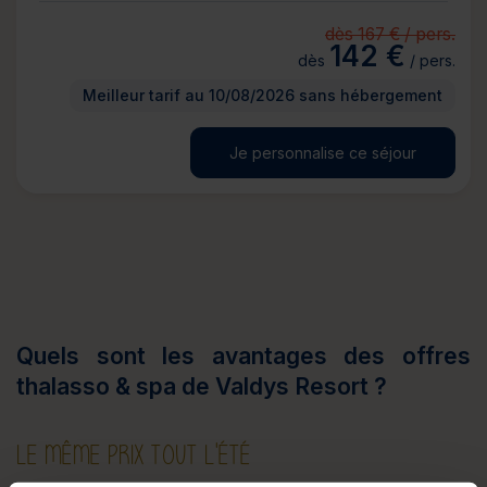
dès 167 € / pers.
142 €
dès
/ pers.
Meilleur tarif au 10/08/2026 sans hébergement
Je personnalise ce séjour
Quels sont les avantages des offres
thalasso & spa de Valdys Resort ?
LE MÊME PRIX TOUT L'ÉTÉ