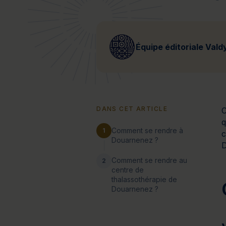
Bien-être
Santé
Minceur
Sur-mesure
Équipe éditoriale Vald
DANS CET ARTICLE
C
q
Comment se rendre à
1
c
Douarnenez ?
Comment se rendre au
2
centre de
thalassothérapie de
Douarnenez ?