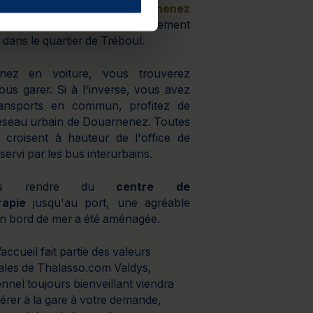
e thalassothérapie de Douarnenez
alme, à l'écart du centre, directement
, dans le quartier de Tréboul.
nez en voiture, vous trouverez
ous garer. Si à l'inverse, vous avez
transports en commun, profitez de
réseau urbain de Douarnenez. Toutes
e croisent à hauteur de l'office de
servi par les bus interurbains.
us rendre du
centre de
rapie
jusqu'au port, une agréable
 bord de mer a été aménagée.
accueil fait partie des valeurs
les de Thalasso.com Valdys,
nnel toujours bienveillant viendra
rer à la gare à votre demande,