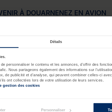
VENIR À DOUARNENEZ EN AVION
'avion constitue une excellente solution pour les plus press
n vol pour Quimper. Si vous atterrissez à Brest ou encore à 
orrespondances routières ou ferrées pour vous rendre à D
Détails
ies.
e personnaliser le contenu et les annonces, d'offrir des fonctio
Com
rafic. Nous partageons également des informations sur l'utilisati
, de publicité et d'analyse, qui peuvent combiner celles-ci avec
rend
ils ont collectées lors de votre utilisation de leurs services.
de gestion des cookies
thal
de D
ter
Personnaliser
To