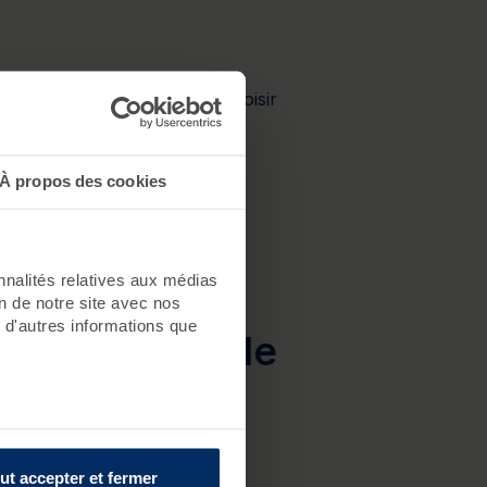
és. Là encore, vous pouvez choisir
Lorient, vous trouverez des
ouarnenez.
À propos des cookies
nnalités relatives aux médias
ment se
on de notre site avec nos
 d'autres informations que
re au centre de
assothérapie
ouarnenez ?
ut accepter et fermer