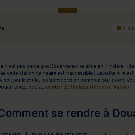
Cure de 6 jours et +
Mini-cure 3 à 5 jours
Escapade 1 
ys
Mis à
e n'est pas parce que Douarnenez se situe en Finistère, littér
ue cette station balnéaire est inaccessible ! La petite ville es
e soit par la route, les transports en commun ou l'avion. V
Douarnenez
, puis au
centre de thalassothérapie Valdys
.
Comment se rendre à Dou