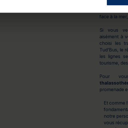
Le
centre d
se situe au c
face à la mer
Si vous ve
aisément à v
choisi les 
Tud’Bus, le 
les lignes s
tourisme, des
Pour vo
thalassothé
promenade en
Et comme l’
fondamenta
notre perso
vous récupé