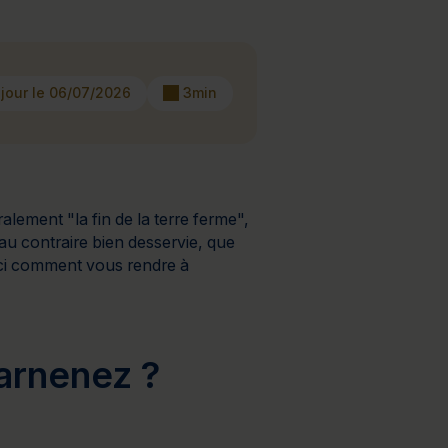
à 2 jours
Journée détente
 jour le 06/07/2026
3min
alement "la fin de la terre ferme",
t au contraire bien desservie, que
oici comment
vous rendre à
arnenez ?