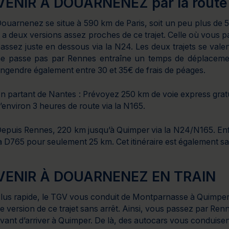
VENIR À DOUARNENEZ par la route
ouarnenez se situe à 590 km de Paris, soit un peu plus de 5h3
 a deux versions assez proches de ce trajet. Celle où vous 
assez juste en dessous via la N24. Les deux trajets se vale
e passe pas par Rennes entraîne un temps de déplacement
ngendre également entre 30 et 35€ de frais de péages.
n partant de Nantes : Prévoyez 250 km de voie express gratu
’environ 3 heures de route via la N165.
epuis Rennes, 220 km jusqu’à Quimper via la N24/N165. Enf
a D765 pour seulement 25 km. Cet itinéraire est également s
VENIR À DOUARNENEZ EN TRAIN
lus rapide, le TGV vous conduit de Montparnasse à Quimper 
e version de ce trajet sans arrêt. Ainsi, vous passez par Ren
vant d’arriver à Quimper. De là, des autocars vous conduis