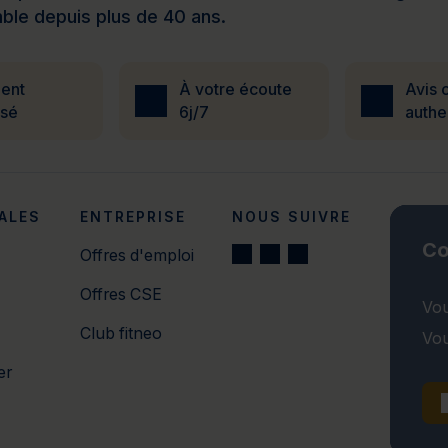
ble depuis plus de 40 ans.
ent
À votre écoute
Avis c
isé
6j/7
authe
ALES
ENTREPRISE
NOUS SUIVRE
Co
Offres d'emploi
Offres CSE
Vou
Club fitneo
Vou
er