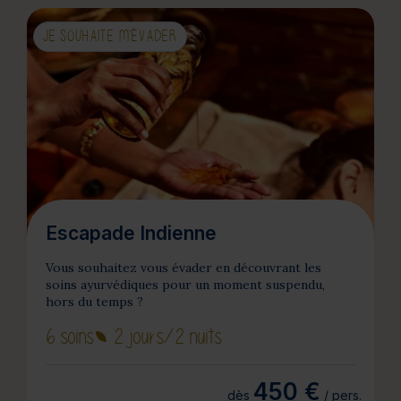
JE SOUHAITE M'ÉVADER
Escapade Indienne
Vous souhaitez vous évader en découvrant les
soins ayurvédiques pour un moment suspendu,
hors du temps ?
6 soins
2 jours
/2 nuits
450 €
dès
/ pers.