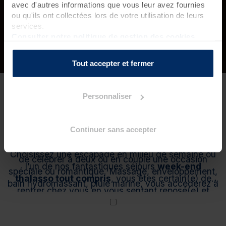
avec d'autres informations que vous leur avez fournies
ou qu'ils ont collectées lors de votre utilisation de leurs
services.
Consulter notre politique de gestion des cookies
Tout accepter et fermer
4.36
(1413 avis certifiés par Qualitelis)
Personnaliser
Retrouvez notre sélection de
séjours thalasso
100% détente d’une nuit ou de deux nuits
.
Continuer sans accepter
Offrez-vous le parfait antidote à la routine
quotidienne, une façon idéale de se faire plaisir ou
Choisissez une escapade en milieu de semaine ou
de célébrer à deux ou en couple une occasion
l’un de nos fantastiques séjours
week-end
spéciale ou romantique. Massage, enveloppement,
thalasso tout compris
, vous êtes certain(e) de
bain hydromassant, pluie marine, vous accéderez à
rentrer chez vous en vous sentant reposé(e) et
l’essentiel des soins pour de
vrais moments de
complètement choyé(e).
détente
.