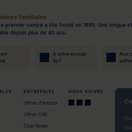
leurs familiales
e premier centre a été fondé en 1899. Une longue et b
ble depuis plus de 40 ans.
ent
À votre écoute
Avis c
isé
6j/7
authe
ALES
ENTREPRISE
NOUS SUIVRE
Co
Offres d'emploi
Offres CSE
Vou
Club fitneo
Vou