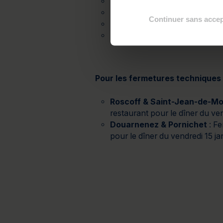
Le 24 décembre : Fermeture dès
Le 25 décembre : Ouverture du
Continuer sans accep
Le 31 décembre : Fermeture dès
Le 1er janvier : Ouverture du s
Pour les fermetures techniques
Roscoff & Saint-Jean-de-M
restaurant pour le dîner du v
Douarnenez & Pornichet
: Fe
pour le dîner du vendredi 15 j