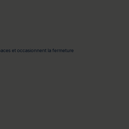
à 2 jours
Journée détente
paces et occasionnent la fermeture