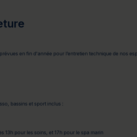
Cure de 6 jours et +
Mini-cure 3 à 5 jours
Escapade 1 
eture
prévues en fin d'année pour l’entretien technique de nos es
so, bassins et sport inclus :
 13h pour les soins, et 17h pour le spa marin