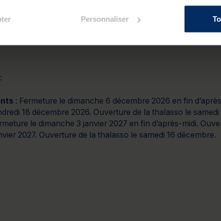
 13h pour les soins, et 17h pour le spa marin
 spa marin à 10h30, et 14h pour les soins
ter
Personnaliser
To
 13h pour les soins, et 17h pour le spa marin
pa marin à 10h30, et 14h pour les soins
:
onts
: Fermeture le dimanche 6 décembre 2026 en fin d’après-
endredi 18 décembre 2026. Ouverture de la thalasso le samed
rmeture le dimanche 3 janvier 2027 en fin d’après-midi. Ouver
anvier 2027. Ouverture de la thalasso le samedi 16 décembre.