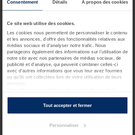
Consentement
Détails
À propos des cookies
dès 723 € / pers.
615 €
Ce site web utilise des cookies.
dès
/ pers.
Les cookies nous permettent de personnaliser le contenu
Meilleur tarif au 17/11/2026 avec hébergement
et les annonces, d'offrir des fonctionnalités relatives aux
médias sociaux et d'analyser notre trafic. Nous
Je personnalise ce séjour
partageons également des informations sur l'utilisation de
notre site avec nos partenaires de médias sociaux, de
publicité et d'analyse, qui peuvent combiner celles-ci
avec d'autres informations que vous leur avez fournies
ou qu'ils ont collectées lors de votre utilisation de leurs
services.
JE SOUHAITE SOULAGER MON DOS
Consulter notre politique de gestion des cookies
EARLYBOOKING
-15%
Tout accepter et fermer
Personnaliser