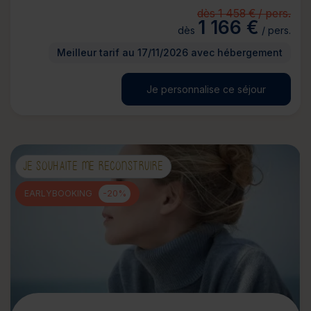
dès 1 458 € / pers.
1 166 €
dès
/ pers.
Meilleur tarif au 17/11/2026 avec hébergement
Je personnalise ce séjour
JE SOUHAITE ME RECONSTRUIRE
EARLYBOOKING
-20%