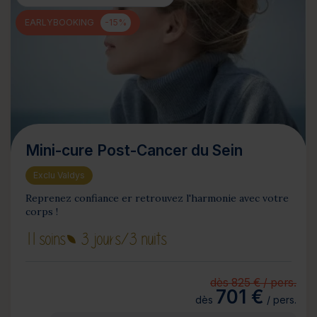
EARLYBOOKING
-15%
Mini-cure Post-Cancer du Sein
Exclu Valdys
Reprenez confiance er retrouvez l'harmonie avec votre
corps !
11 soins
3 jours
/3 nuits
dès 825 € / pers.
701 €
dès
/ pers.