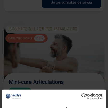
Je personnalise ce séjour
JE SOUHAITE SOULAGER MES ARTICULATIONS
EARLYBOOKING
-15%
Mini-cure Articulations
Nouveauté !
Soulagez vos douleurs et libérez vos tensions !
12 soins
3 jours
/3 nuits