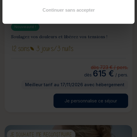
Continuer sans accepter
Mini-cure Spécial Dos
Nouveauté !
Soulagez vos douleurs et libérez vos tensions !
12 soins
3 jours
/3 nuits
dès 723 € / pers.
615 €
dès
/ pers.
Meilleur tarif au 17/11/2026 avec hébergement
Je personnalise ce séjour
JE SOUHAITE ME RECONSTRUIRE