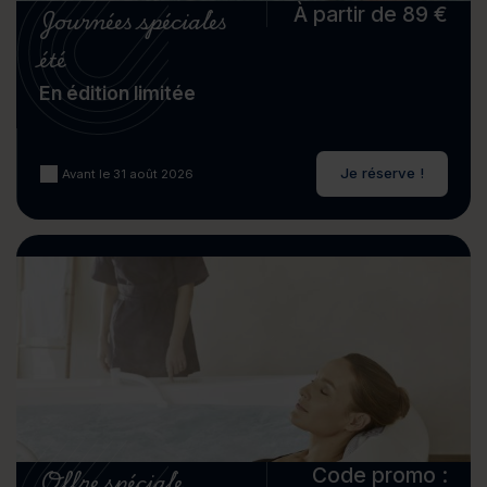
Journées spéciales
À partir de 89 €
été
En édition limitée
Je réserve !
Avant le 31 août 2026
Offre spéciale
Code promo :