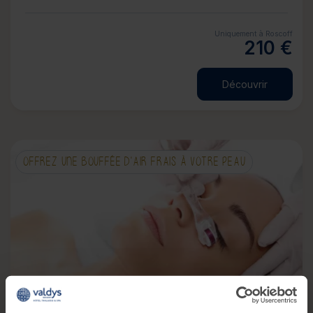
Uniquement à Roscoff
210 €
Découvrir
OFFREZ UNE BOUFFÉE D'AIR FRAIS À VOTRE PEAU