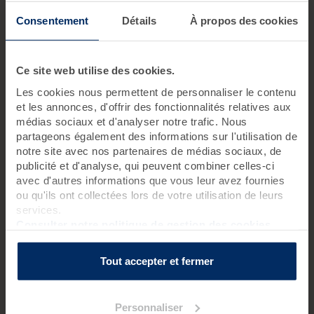
Protocole BoLCA+
Consentement
Détails
À propos des cookies
1 soin acheté, le 2ème à
-50%
avec le code SOIN50
Pour les femmes et les hommes qui veulent améliorer la
Ce site web utilise des cookies.
tonicité et l’élasticité de leur peau, hydrater et lisser
leurs rides ou lutter contre les effets du tabac ou du
Les cookies nous permettent de personnaliser le contenu
soleil.
et les annonces, d'offrir des fonctionnalités relatives aux
médias sociaux et d'analyser notre trafic. Nous
45 minutes
partageons également des informations sur l'utilisation de
notre site avec nos partenaires de médias sociaux, de
publicité et d'analyse, qui peuvent combiner celles-ci
Uniquement à Roscoff
250 €
avec d'autres informations que vous leur avez fournies
ou qu'ils ont collectées lors de votre utilisation de leurs
services.
Découvrir
Consulter notre politique de gestion des cookies
Tout accepter et fermer
RAVIVEZ L'ÉCLAT NATUREL DE VOTRE PEAU
Personnaliser