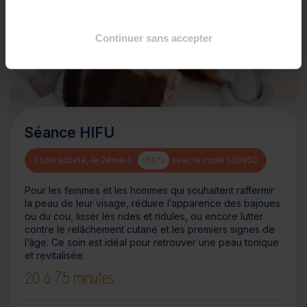
Continuer sans accepter
Séance HIFU
1 soin acheté, le 2ème à
-50%
avec le code SOIN50
Pour les femmes et les hommes qui souhaitent raffermir
la peau de leur visage, réduire l’apparence des bajoues
ou du cou, lisser les rides et ridules, ou encore lutter
contre le relâchement cutané et les premiers signes de
l’âge. Ce soin est idéal pour retrouver une peau tonique
et revitalisée.
20 à 75 minutes