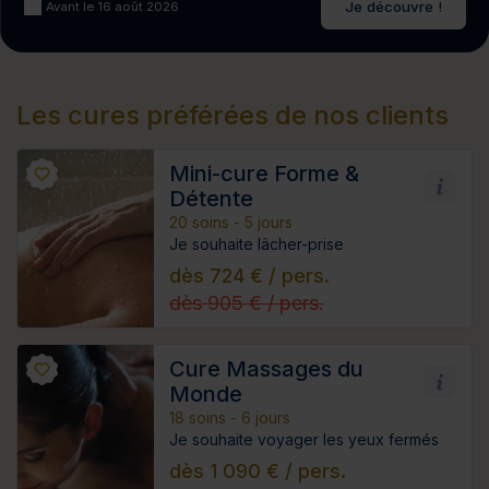
Je découvre !
Avant le 16 août 2026
Les cures préférées de nos clients
Mini-cure Forme &
Détente
20 soins - 5 jours
Je souhaite lâcher-prise
dès 724 € / pers.
dès 905 € / pers.
Cure Massages du
Monde
18 soins - 6 jours
Je souhaite voyager les yeux fermés
dès 1 090 € / pers.