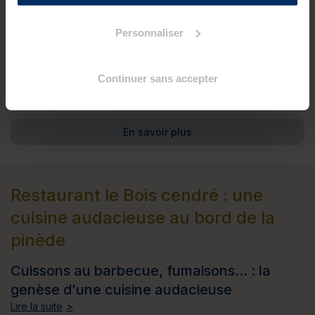
Personnaliser
Continuer sans accepter
Salon Appartement - Résidence Valdys - les Pins
En savoir plus
Restaurant le Bois cendré : une
cuisine audacieuse au bord de la
pinède
Cuissons au barbecue, fumaisons... : la
genèse d'une cuisine audacieuse
Lire la suite