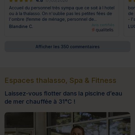
4.8
17/05/2026
Accueil du personnel très sympa que ce soit à l hotel
bon
ou à la thalasso. On n'oublie pas les petites fées de
de 
l'ombre (femme de ménage, personnel de...
- l
Avis certifiés
Blandine C.
LUC
Afficher les 350 commentaires
Espaces thalasso, Spa & Fitness
Laissez-vous flotter dans la piscine d’eau
de mer chauffée à 31°C !