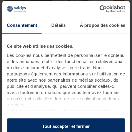
Consentement
Détails
À propos des cookies
Ce site web utilise des cookies.
Chambre Confort - Hôtel Valdys - les Pins****
Les cookies nous permettent de personnaliser le contenu
et les annonces, d'offrir des fonctionnalités relatives aux
médias sociaux et d'analyser notre trafic. Nous
En savoir plus
partageons également des informations sur l'utilisation de
notre site avec nos partenaires de médias sociaux, de
Résidence Valdys - les Pins
publicité et d'analyse, qui peuvent combiner celles-ci
avec d'autres informations que vous leur avez fournies
Le luxe de l'indépendance et du confort
ou qu'ils ont collectées lors de votre utilisation de leurs
services.
Consulter notre politique de gestion des cookies
Tout accepter et fermer