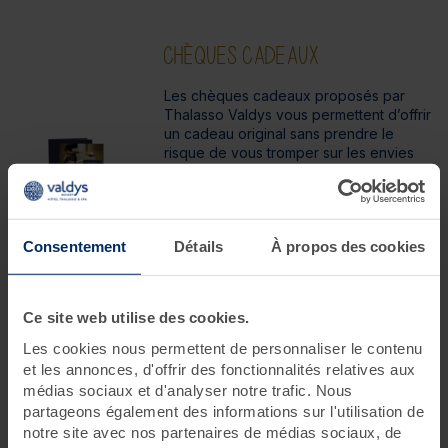
CHÈQUES CADEAUX
Les chèques cadeaux proposés par
Thalasso Valdys vous permettent d’offrir
un cadeau original sans prendre le
risque de vous tromper sur les envies
ou besoins des personnes à qui vous
les offrez. Vous avez le choix entre des
chèques cadeaux avec un montant fixe
prédéfini (50€, 100€, 150€, 200€) ou un
Consentement
Détails
À propos des cookies
chèque cadeau personnalisé à partir de
60€.
Ce site web utilise des cookies.
Chèque cadeau 50 €
Chèque cadeau 100 €
Les cookies nous permettent de personnaliser le contenu
Chèque cadeau 200 €
et les annonces, d'offrir des fonctionnalités relatives aux
Chèque cadeau "Sur Mesure"
médias sociaux et d'analyser notre trafic. Nous
Chèque cadeau 150 €
partageons également des informations sur l'utilisation de
notre site avec nos partenaires de médias sociaux, de