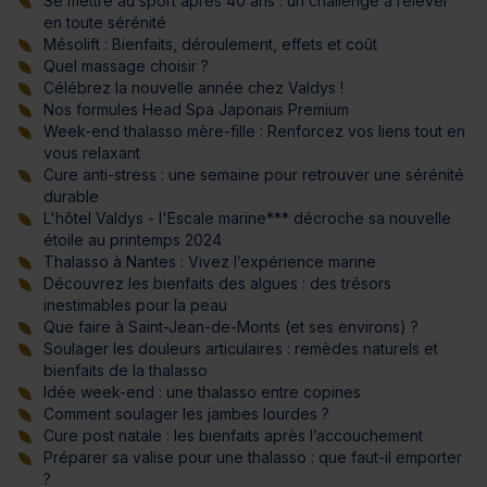
Se mettre au sport après 40 ans : un challenge à relever
en toute sérénité
Mésolift : Bienfaits, déroulement, effets et coût
Quel massage choisir ?
Célébrez la nouvelle année chez Valdys !
Nos formules Head Spa Japonais Premium
Week-end thalasso mère-fille : Renforcez vos liens tout en
vous relaxant
Cure anti-stress : une semaine pour retrouver une sérénité
durable
L'hôtel Valdys - l'Escale marine*** décroche sa nouvelle
étoile au printemps 2024
Thalasso à Nantes : Vivez l’expérience marine
Découvrez les bienfaits des algues : des trésors
inestimables pour la peau
Que faire à Saint-Jean-de-Monts (et ses environs) ?
Soulager les douleurs articulaires : remèdes naturels et
bienfaits de la thalasso
Idée week-end : une thalasso entre copines
Comment soulager les jambes lourdes ?
Cure post natale : les bienfaits après l’accouchement
Préparer sa valise pour une thalasso : que faut-il emporter
?