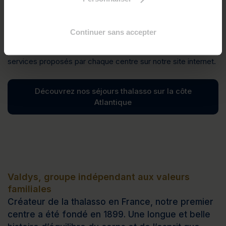
Douarnenez
,
Pornichet – Baie de La Baule
et
Saint-
Jean-de-Monts
. Chacun dispose d’un service
d’hébergement et de restauration pour vous offrir un accueil
Continuer sans accepter
complet et vous permettre de passer un séjour dédié à
votre bien-être. Découvrez en détail les spécificités et
services proposés par chaque centre sur notre site internet.
Découvrez nos séjours thalasso sur la côte
Atlantique
Valdys, groupe indépendant aux valeurs
familiales
Créateur de la thalasso en France, notre premier
centre a été fondé en 1899. Une longue et belle