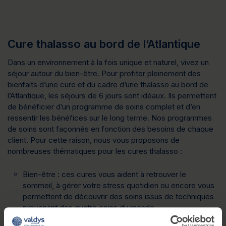
Cure thalasso au bord de l’Atlantique
Dans un environnement à la fois unique et naturel, vivez un
séjour autour du bien-être. Pour profiter pleinement des
bienfaits d’une cure et du cadre d’une thalasso au bord de
l’Atlantique, les séjours de 6 jours sont idéaux. Ils permettent
de bénéficier d’un programme de soins complet et d’en
ressentir les bénéfices sur le long terme. Nos programmes
de soins sont façonnés en fonction des besoins de chaque
client. Pour cette raison, nous vous proposons de
nombreuses thématiques pour les cures thalasso :
Bien-être :
ces cures vous aident à retrouver le
sommeil, à gérer votre stress quotidien ou encore vous
permettent de découvrir des soins issus de techniques
provenant des quatre coins du monde
Sport : cette cure permet de redynamiser une perte de