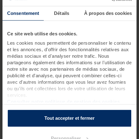
poids, une remise au sport, ou encore de renforcer
votre masse musculaire
Consentement
Détails
À propos des cookies
Santé :
durant ces cures, vous pourrez choisir de traiter
ou de prévenir certains maux (douleurs articulaires,
contractions musculaires, problèmes de dos ...) et d’agir
Ce site web utilise des cookies.
sur votre capital santé
Minceur :
les cures thalasso minceur boostent votre
Les cookies nous permettent de personnaliser le contenu
et les annonces, d'offrir des fonctionnalités relatives aux
perte de poids, vous permettent d’affiner votre
médias sociaux et d'analyser notre trafic. Nous
silhouette ou encore d’engager un rééquilibrage
partageons également des informations sur l'utilisation de
alimentaire
notre site avec nos partenaires de médias sociaux, de
Premium : les cures premium agissent à la fois sur votre
publicité et d'analyse, qui peuvent combiner celles-ci
visage et sur votre corps afin de préserver votre beauté
avec d'autres informations que vous leur avez fournies
et de fortifier votre organisme
ou qu'ils ont collectées lors de votre utilisation de leurs
services.
Consulter notre politique de gestion des cookies
Nos destinations thalasso sur la
Tout accepter et fermer
côte Atlantique
Nos centres de thalassothérapie se trouvent à
Roscoff
,
Personnaliser