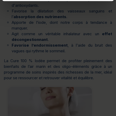
d'antioxydants.
Favorise la dilatation des vaisseaux sanguins et
l’
absorption des nutriments
.
Apporte de l’iode, dont notre corps à tendance à
manquer.
Agit comme un véritable inhalateur avec un
effet
décongestionnant
.
Favorise l’endormissement
, à l'aide du bruit des
vagues qui rythme le sommeil.
La Cure 100 % Iodée permet de profiter pleinement des
bienfaits de l’air marin et des oligo-éléments grâce à un
programme de soins inspirés des richesses de la mer, idéal
pour se ressourcer et retrouver vitalité et équilibre.