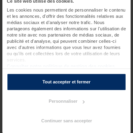
Ce site web utilise des cookies.
Les cookies nous permettent de personnaliser le contenu
et les annonces, d'offrir des fonctionnalités relatives aux
médias sociaux et d'analyser notre trafic. Nous
partageons également des informations sur l'utilisation de
notre site avec nos partenaires de médias sociaux, de
Les bienfaits des éléments
publicité et d'analyse, qui peuvent combiner celles-ci
avec d'autres informations que vous leur avez fournies
marins
ou qu'ils ont collectées lors de votre utilisation de leurs
services.
Pendant une
cure de thalasso
, ce n’est pas seulement la
Consulter notre politique de gestion des cookies
mer, c’est aussi tout son environnement qui contribue au
mieux-être de votre organisme. Retrouvez
3 éléments
Tout accepter et fermer
marins qui boostent votre organisme
et vous
permettent de faire le plein d'énergie !
Personnaliser
1. L’air marin et ses oligo-éléments.
Continuer sans accepter
Améliore les capacités pulmonaires, à l'aide