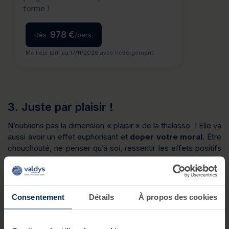
forme !
978 €
Dès
/pers.
Meilleur tarif au 17/11/2026 avec hébergement
3. Juste par plaisir !
N’oublions pas la dimension « plaisir » de la thalasso ! Elle va
aussi avoir un effet euphorisant et
doper votre moral
. Être
chouchouté, ne penser qu’à soi, ressentir les effets positifs
et rapides des soins dispensés, apprécier de belles recettes
saines, équilibrées et même gourmandes… comment ne pas
repartir avec un état d’esprit positif
?!
Consentement
Détails
À propos des cookies