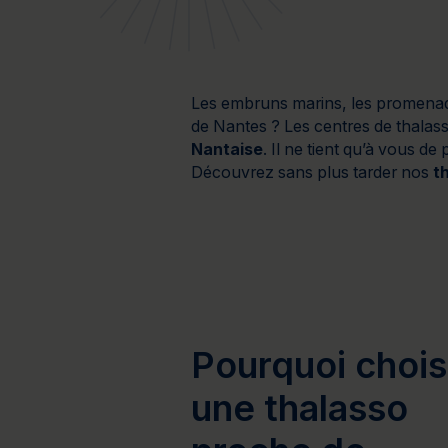
Bien-être
Santé
Minceur
Sur-mesure
Les embruns marins, les promenad
de Nantes ? Les centres de thalas
Nantaise
. Il ne tient qu’à vous de
Découvrez sans plus tarder nos
th
Pourquoi chois
une thalasso