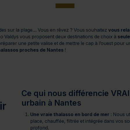
Cure de 6 jours et +
Mini-cure 3 à 5 jours
Escapade 1 
es sur la plage… Vous en rêvez ? Vous souhaitez
vous rel
so Valdys vous proposent deux destinations de choix à
seule
 préparer une petite valise et de mettre le cap à l’ouest pour 
alassos proches de Nantes
!
Ce qui nous différencie VR
urbain à Nantes
ir
Une vraie thalasso en bord de mer
: Nous ut
place, chauffée, filtrée et intégrée dans vos soi
profond.