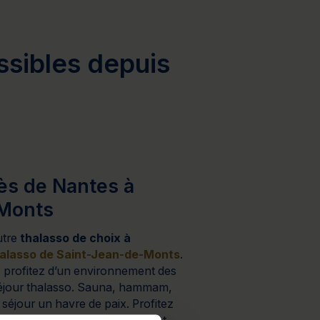
ssibles depuis
ès de Nantes à
-Monts
utre
thalasso de choix à
alasso de Saint-Jean-de-Monts
.
s, profitez d’un environnement des
séjour thalasso. Sauna, hammam,
séjour un havre de paix. Profitez