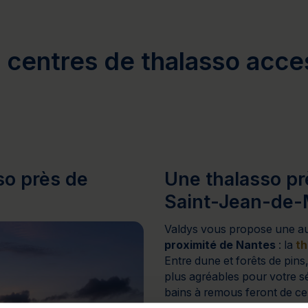
centres de thalasso acce
so près de
Une thalasso pr
Saint-Jean-de
Valdys vous propose une a
proximité de Nantes
: la
th
Entre dune et forêts de pin
plus agréables pour votre 
bains à remous feront de ce 