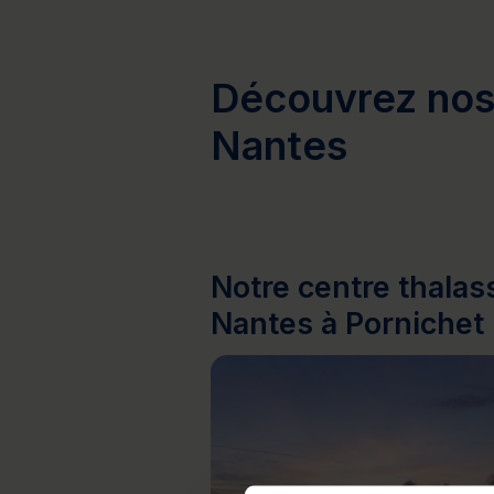
Découvrez nos 
Nantes
Notre centre thalas
Nantes à Pornichet