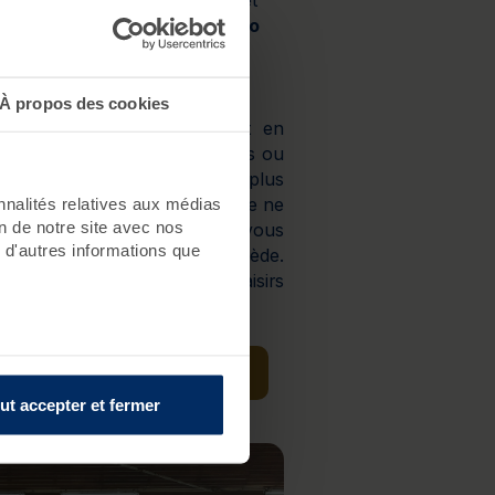
raticiens pour vous détendre et
é. Le plus de ce
séjour thalasso
ce d’une des plus grandes
nce !
À propos des cookies
de deux choix d’hébergement en
hôtel de charme Valdys-les Pins ou
 nom si vous préférez plus
nnalités relatives aux médias
séjour thalasso et gastronomie ne
on de notre site avec nos
e restaurant le Bois cendré vous
 d'autres informations que
nchanteur au bord de la pinède.
isine inventive mêlant plaisirs
asso à Saint-Jean-de-Monts
ut accepter et fermer