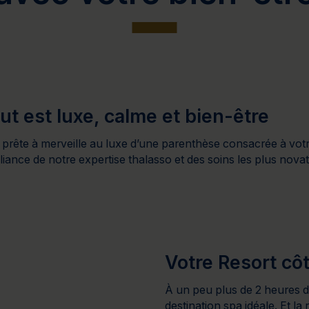
Cure de 6 jours et +
Mini-cure 3 à 5 jours
Escapade 1 
out est luxe, calme et bien-être
e prête à merveille au luxe d’une parenthèse consacrée à vot
lliance de notre expertise thalasso et des soins les plus nova
Votre Resort côt
À un peu plus de 2 heures d
destination spa idéale. Et la