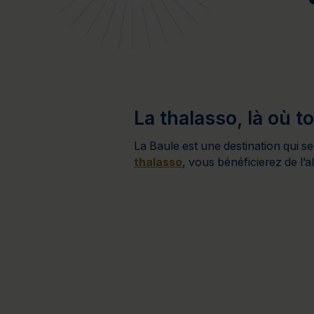
Bien-être
Santé
Minceur
Sur-mesure
La thalasso, là où t
La Baule est une destination qui s
thalasso
, vous bénéficierez de l’a