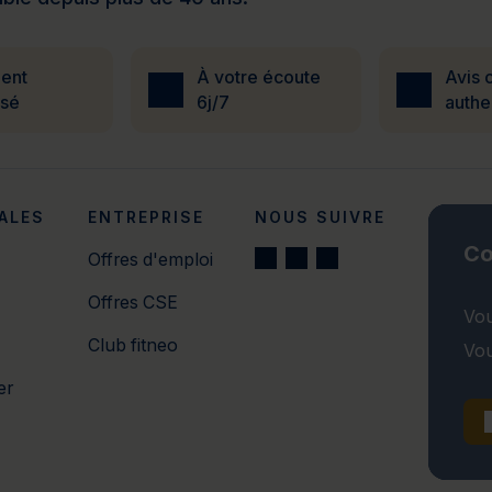
ent
À votre écoute
Avis c
isé
6j/7
authe
ALES
ENTREPRISE
NOUS SUIVRE
Co
Offres d'emploi
Offres CSE
Vou
Club fitneo
Vou
er