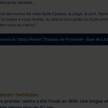
 métropole nantaise…
ous découvrez les villas Belle Epoque, la plage, le port, l’es
’un trésor à vous révéler, au détour d’un jardin ou d’une pr
dez-vous au casino !
uvrez le Valdys Resort Thalasso de Pornichet - Baie de La 
leurs familiales
e premier centre a été fondé en 1899. Une longue et b
ble depuis plus de 40 ans.