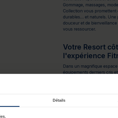
Gommage, massages, modela
Collection vous promettent 
durables… et naturels. Une 
douceur et de bienveillance
vous ressourcer.
Votre Resort côt
l'expérience Fit
Dans un magnifique espace 
équipements derniers cris e
votre forme. Aqua-sport, Aq
conjuguent pour une expéri
Fitness, vous profitez d’un
variés pour vous tonifier et
Détails
ies.