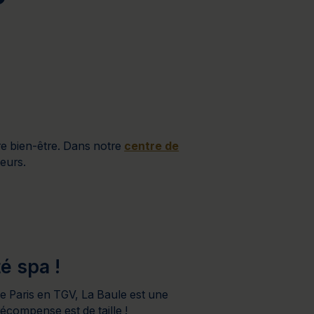
à 2 jours
Journée détente
re bien-être. Dans notre
centre de
teurs.
é spa !
e Paris en TGV, La Baule est une
 récompense est de taille !