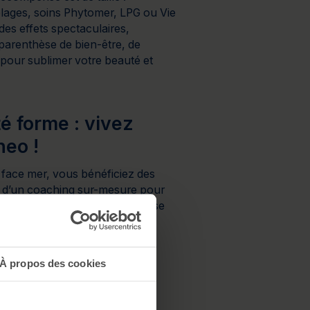
ges, soins Phytomer, LPG ou Vie
des effets spectaculaires,
parenthèse de bien-être, de
 pour sublimer votre beauté et
é forme : vivez
neo !
face mer, vous bénéficiez des
t d’un coaching sur-mesure pour
ua-détente et Cardio-training se
ence sportive unique ! Côté
e sélection de programmes
 remodeler votre corps.
À propos des cookies