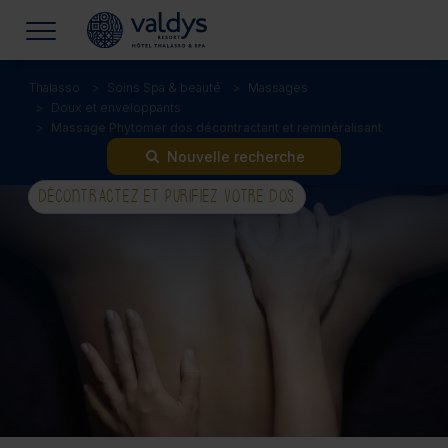
Thalasso
Soins Spa & beauté
Massages
Doux et enveloppants
Massage Phytomer dos décontractant et reminéralisant
Nouvelle recherche
DÉCONTRACTEZ ET PURIFIEZ VOTRE DOS