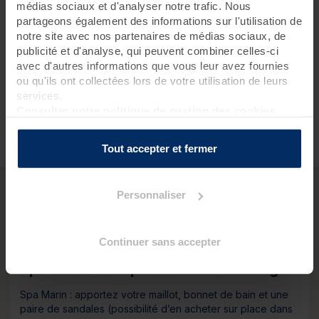
médias sociaux et d'analyser notre trafic. Nous
partageons également des informations sur l'utilisation de
notre site avec nos partenaires de médias sociaux, de
publicité et d'analyse, qui peuvent combiner celles-ci
Dès 99 € de soins programmés le même jour, Valdys
vous offre un accès illimité au Spa Marin et à l’Espace
avec d'autres informations que vous leur avez fournies
Cardio-training toute la journée de vos soins. Profitez-
ou qu'ils ont collectées lors de votre utilisation de leurs
en ! Prix d’une entrée individuelle : de 26 € à 34 €
services.
(selon la destination).
Consulter notre politique de gestion des cookies
Tout accepter et fermer
Personnaliser
QUESTIONS PRATIQUES
Continuer sans accepter
Spa Marin et Espace Cardio-training
Spa Marin : apportez votre maillot, bonnet de bain et une
paire de sandales (possibilité d’en acheter sur place dans