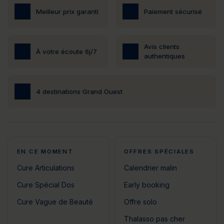
Meilleur prix garanti
Paiement sécurisé
Avis clients
À votre écoute 6j/7
authentiques
4 destinations Grand Ouest
EN CE MOMENT
OFFRES SPÉCIALES
Cure Articulations
Calendrier malin
Cure Spécial Dos
Early booking
Cure Vague de Beauté
Offre solo
Thalasso pas cher