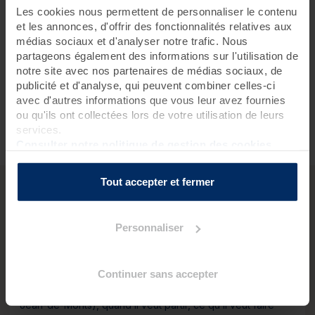
Les cookies nous permettent de personnaliser le contenu
et les annonces, d'offrir des fonctionnalités relatives aux
Paiement en toute sécurité
médias sociaux et d'analyser notre trafic. Nous
partageons également des informations sur l'utilisation de
notre site avec nos partenaires de médias sociaux, de
Echange gratuit
publicité et d'analyse, qui peuvent combiner celles-ci
avec d'autres informations que vous leur avez fournies
ou qu'ils ont collectées lors de votre utilisation de leurs
services.
Un service client à votre écoute 6j/7
Consulter notre politique de gestion des cookies
Tout accepter et fermer
QUESTIONS PRATIQUES
Personnaliser
Comment ça marche ?
Continuer sans accepter
Le bénéficiaire de votre cadeau choisit : où il veut partir
(Roscoff, Douarnenez, Pornichet-Baie de la Baule ou Saint-
Jean-de-Monts), quand il veut partir, ce qu’il veut faire