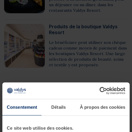
un déjeuner ou un dîner, dans les
restaurants Valdys Resort.
Produits de la boutique Valdys
Resort
Le bénéficiare peut utiliser son chèque
cadeau comme moyen de paiement dans
les boutiques Valdys Resort. Une large
sélection de produits de beauté, soins
et textile y est proposée.
Valable dans 4 destinations
Consentement
Détails
À propos des cookies
Valable un an
Ce site web utilise des cookies.