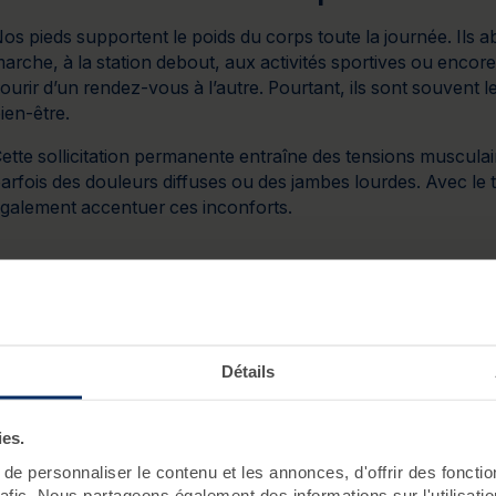
os pieds supportent le poids du corps toute la journée. Ils ab
arche, à la station debout, aux activités sportives ou encor
ourir d’un rendez-vous à l’autre. Pourtant, ils sont souvent l
ien-être.
ette sollicitation permanente entraîne des tensions musculair
arfois des douleurs diffuses ou des jambes lourdes. Avec le t
galement accentuer ces inconforts.
Stress, fatigue et circulation : ce 
pieds
es pieds possèdent une concentration importante de terminai
Détails
techniques de massage
 stimulent également la circulation 
ies.
ensation immédiate de légèreté.
e personnaliser le contenu et les annonces, d'offrir des fonctio
n thalassothérapie, ce soin est souvent recommandé après 
rafic. Nous partageons également des informations sur l'utilisati