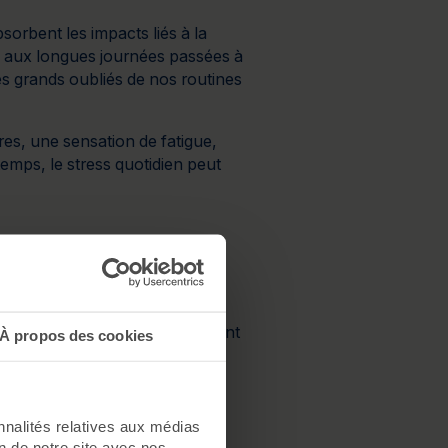
sorbent les impacts liés à la 
e aux longues journées passées à 
es grands oubliés de nos routines 
es, une sensation de fatigue, 
emps, le stress quotidien peut 
que révèlent nos
sons nerveuses. Lorsqu’ils sont 
À propos des cookies
massés, le corps réagit rapidement par une sensation de relâchement général. Certaines 
sanguine et favorisent une 
nnalités relatives aux médias
:
on de notre site avec nos