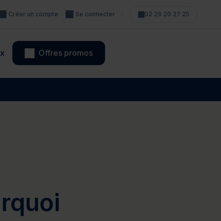
Créer un compte
Se connecter
02 29 20 27 25
x
Offres promos
oins Thalasso
Soins Experts
mesure
Comment ça marche ?
Baule
Saint-Jean-de-Monts
et -
Valdys Resort Saint-Jean-de-
rquoi
Monts
Voir les séjours disponibles
Le bien-être grand large