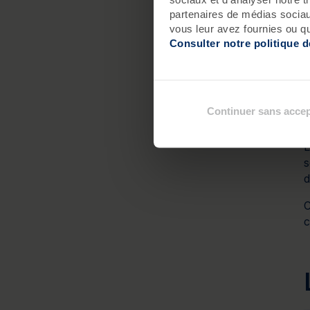
partenaires de médias sociaux
vous leur avez fournies ou qu'
Consulter notre politique 
Continuer sans accep
L
s
d
C
c