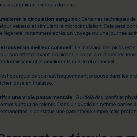
ès les premières minutes du soin.
méliorer la circulation sanguine
: Certaines techniques de 
etour veineux et stimulent la microcirculation. Cela peut con
e légèreté, notamment après un voyage ou une journée acti
etrouver un meilleur sommeil
: Le massage des pieds est s
our son effet relaxant. En aidant le corps à relâcher les tens
’endormissement et améliorer la qualité du sommeil.
’est pourquoi ce soin est fréquemment proposé dans les pr
âcher-prise en thalasso.
ffrir une vraie pause mentale
: Au-delà des bienfaits phys
ermet surtout de ralentir. Dans un quotidien rythmé par les écr
ermanentes, il constitue une parenthèse simple mais profo