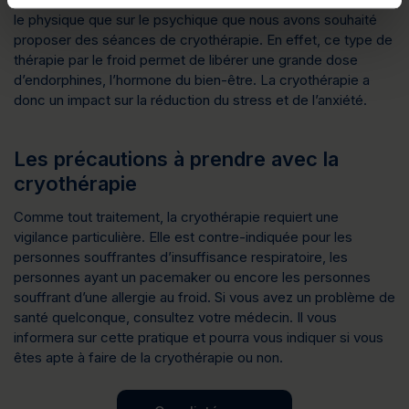
le physique que sur le psychique que nous avons souhaité
proposer des séances de cryothérapie. En effet, ce type de
thérapie par le froid permet de libérer une grande dose
d’endorphines, l’hormone du bien-être. La cryothérapie a
donc un impact sur la réduction du stress et de l’anxiété.
Les précautions à prendre avec la
cryothérapie
Comme tout traitement, la cryothérapie requiert une
vigilance particulière. Elle est contre-indiquée pour les
personnes souffrantes d’insuffisance respiratoire, les
personnes ayant un pacemaker ou encore les personnes
souffrant d’une allergie au froid. Si vous avez un problème de
santé quelconque, consultez votre médecin. Il vous
informera sur cette pratique et pourra vous indiquer si vous
êtes apte à faire de la cryothérapie ou non.