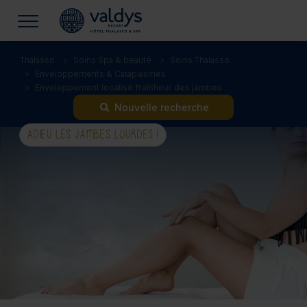
Thalasso
Soins Spa & beauté
Soins Thalasso
Enveloppements & Cataplasmes
Enveloppement localisé fraîcheur des jambes
Nouvelle recherche
ADIEU LES JAMBES LOURDES !