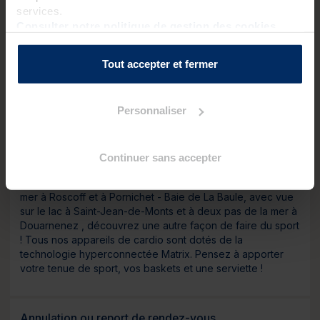
services.
Consulter notre politique de gestion des cookies
QUESTIONS PRATIQUES
Tout accepter et fermer
Spa Marin et Espace Cardio-training
Personnaliser
Spa Marin : apportez votre maillot, bonnet de bain et une
paire de sandales (possibilité d’en acheter sur place dans
nos boutiques Valdys). Les peignoirs et les serviettes de
Continuer sans accepter
bain sont fournis dès l'achat d'un soin (sous réserve d'une
caution de 50 €). Espace Cardio-training : avec vue sur la
mer à Roscoff et à Pornichet - Baie de La Baule, avec vue
sur le lac à Saint-Jean-de-Monts et à deux pas de la mer à
Douarnenez , découvrez une autre façon de faire du sport
! Tous nos appareils de cardio sont dotés de la
technologie hyperconnectée Matrix. Pensez à apporter
votre tenue de sport, vos baskets et une serviette !
Annulation ou report de rendez-vous