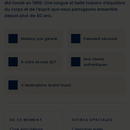
été fondé en 1899. Une longue et belle histoire d’équilibre
du corps et de l’esprit que nous partageons ensemble
depuis plus de 40 ans.
Meilleur prix garanti
Paiement sécurisé
Avis clients
À votre écoute 6j/7
authentiques
4 destinations Grand Ouest
EN CE MOMENT
OFFRES SPÉCIALES
Cure Articulations
Calendrier malin