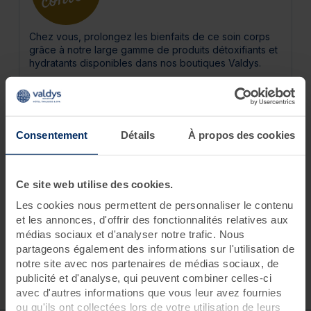
Chez vous, prolongez les bienfaits de ce soin corps
grâce à notre large gamme de produits détoxifiants et
hydratants disponibles dans nos boutiques Valdys.
Consentement
Détails
À propos des cookies
Ce site web utilise des cookies.
Dès 99 € de soins programmés le même jour, Valdys
Les cookies nous permettent de personnaliser le contenu
vous offre un accès illimité au Spa Marin et à l’Espace
et les annonces, d'offrir des fonctionnalités relatives aux
Cardio-training toute la journée de vos soins. Profitez-
médias sociaux et d'analyser notre trafic. Nous
en ! Prix d’une entrée individuelle : de 26 € à 34 €
(selon la destination).
partageons également des informations sur l'utilisation de
notre site avec nos partenaires de médias sociaux, de
publicité et d'analyse, qui peuvent combiner celles-ci
avec d'autres informations que vous leur avez fournies
ou qu'ils ont collectées lors de votre utilisation de leurs