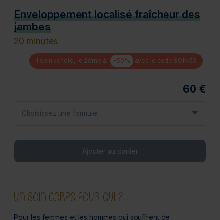
Enveloppement localisé fraîcheur des
jambes
20 minutes
1 soin acheté, le 2ème à
-50%
avec le code SOIN50
60 €
Choisissez une formule
Ajouter au panier
UN SOIN CORPS POUR QUI ?
Pour les femmes et les hommes qui souffrent de