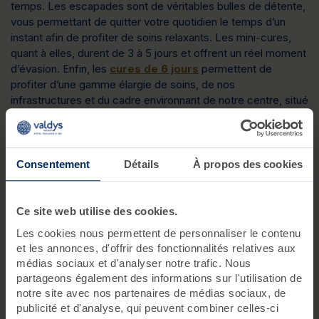
temps. Les escapades sont de véritables bulles de détente,
vous permettant de quitter votre quotidien le temps d’un
instant afin de profiter de soins relaxants. Les mini-cures,
quant à elles, durent de 3 à 5 jours et offrent un réel moment
d’évasion. Enfin, les
cures de 6 jours
permettent de
profiter d’une gamme élargie de soins, de nos
infrastructures et du cadre environnant de notre centre, situé
en bord de mer. Pour toutes ces offres, un programme de
soins spécifique est proposé en fonction de chaque client.
Vous pourrez, par ailleurs, profiter de nos hébergements et
de notre service de restauration pour un séjour thalasso tout
Consentement
Détails
À propos des cookies
compris.
Ce site web utilise des cookies.
Les cookies nous permettent de personnaliser le contenu
et les annonces, d'offrir des fonctionnalités relatives aux
médias sociaux et d'analyser notre trafic. Nous
partageons également des informations sur l'utilisation de
notre site avec nos partenaires de médias sociaux, de
publicité et d'analyse, qui peuvent combiner celles-ci