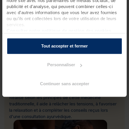
Des exercices de contrôle du mental et des
notre site avec nos partenaires de médias sociaux, de
émotions, dont la respiration ou pranayama, la
publicité et d'analyse, qui peuvent combiner celles-ci
relaxation, la méditation, la visualisation et
avec d'autres informations que vous leur avez fournies
ou qu'ils ont collectées lors de votre utilisation de leurs
autres pratiques du domaine du
yoga
pour se
services.
recentrer
Consulter notre politique de gestion des cookies
Toute autre méthode qui permettra de
retrouver une harmonie dans son corps et dans
sa tête
Tout accepter et fermer
Personnaliser
Continuer sans accepter
Parmi les soins proposés, le
massage indien
constitue une excellente découverte de l'Ayurveda.
Réalisé selon les principes de cette médecine
traditionnelle, il aide à relâcher les tensions, à favoriser
la relaxation et à compléter les conseils reçus lors
d'une consultation ayurvédique.