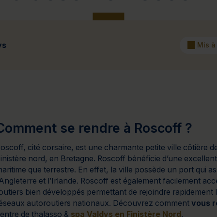
Cure de 6 jours et +
Mini-cure 3 à 5 jours
Escapade 1 
ys
Mis à
Comment se rendre à Roscoff ?
oscoff, cité corsaire, est une charmante petite ville côtière d
inistère nord, en Bretagne. Roscoff bénéficie d’une excellente
aritime que terrestre. En effet, la ville possède un port qui as
’Angleterre et l’Irlande. Roscoff est également facilement acc
outiers bien développés permettant de rejoindre rapidement le
éseaux autoroutiers nationaux. Découvrez comment
vous r
entre de thalasso &
spa Valdys en Finistère Nord
.