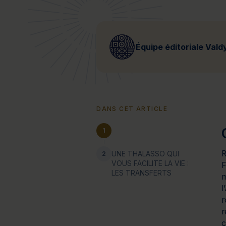
Bien-être
Santé
Minceur
Sur-mesure
Équipe éditoriale Vald
DANS CET ARTICLE
1
R
UNE THALASSO QUI
2
VOUS FACILITE LA VIE :
F
LES TRANSFERTS
m
l
r
r
c