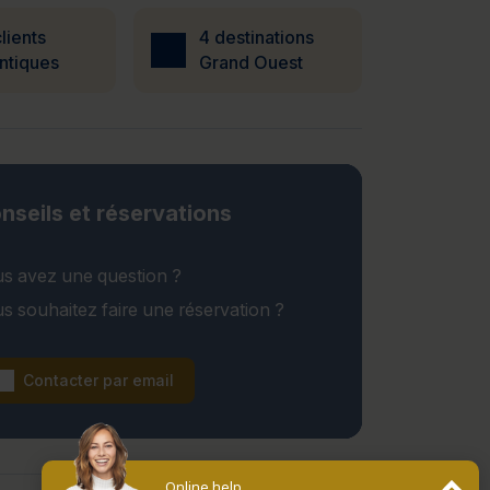
lients
4 destinations
ntiques
Grand Ouest
nseils et réservations
s avez une question ?
s souhaitez faire une réservation ?
Contacter par email
Online help