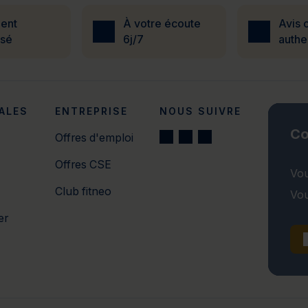
ent
À votre écoute
Avis c
isé
6j/7
authe
ALES
ENTREPRISE
NOUS SUIVRE
Co
Offres d'emploi
Offres CSE
Vou
Club fitneo
Vou
er