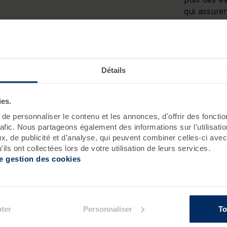
qui assuren
Un trajet 
voiture) p
au cœur de 
Détails
Venir 
L’avion est 
ies.
destination
e personnaliser le contenu et les annonces, d'offrir des fonctio
un peu moin
rafic. Nous partageons également des informations sur l'utilisati
internatio
, de publicité et d'analyse, qui peuvent combiner celles-ci avec
liaisons ré
ils ont collectées lors de votre utilisation de leurs services.
de gestion des cookies
villes franç
ter
Personnaliser
To