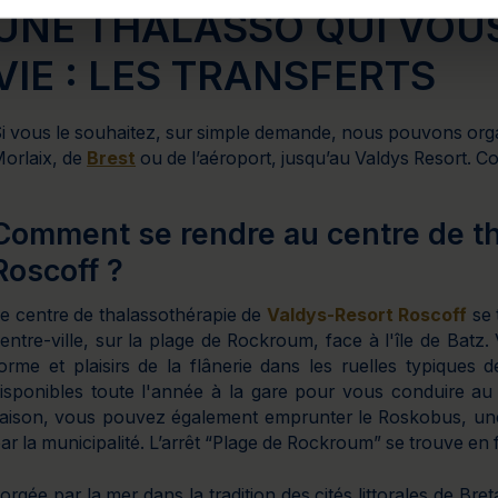
UNE THALASSO QUI VOUS
VIE : LES TRANSFERTS
i vous le souhaitez, sur simple demande, nous pouvons organ
orlaix, de
Brest
ou de l’aéroport, jusqu’au Valdys Resort. C
Comment se rendre au centre de t
Roscoff ?
e centre de thalassothérapie de
Valdys-Resort Roscoff
se 
entre-ville, sur la plage de Rockroum, face à l'île de Bat
orme et plaisirs de la flânerie dans les ruelles typiques 
isponibles toute l'année à la gare pour vous conduire au 
aison, vous pouvez également emprunter le Roskobus, u
ar la municipalité. L’arrêt “Plage de Rockroum” se trouve en 
orgée par la mer dans la tradition des cités littorales de Bre