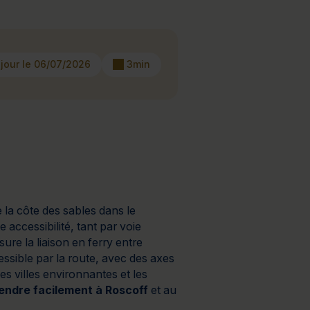
à 2 jours
Journée détente
 jour le 06/07/2026
3min
e la côte des sables dans le
 accessibilité, tant par voie
sure la liaison en ferry entre
essible par la route, avec des axes
s villes environnantes et les
endre facilement à Roscoff
et au