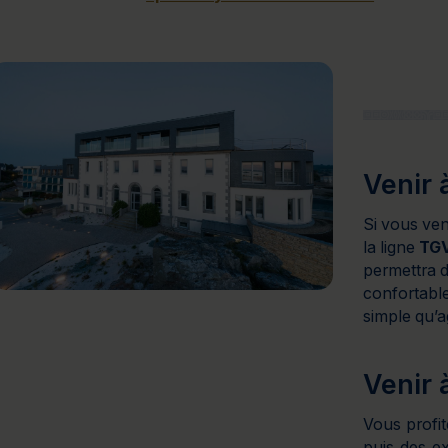
Venir 
Si vous ve
la ligne
TGV
permettra 
confortabl
simple qu’a
Venir 
Vous profit
puis des ex