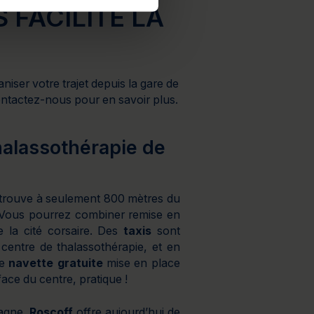
 FACILITE LA
iser votre trajet depuis la gare de
ontactez-nous pour en savoir plus.
halassothérapie de
trouve à seulement 800 mètres du
z. Vous pourrez combiner remise en
de la cité corsaire. Des
taxis
sont
centre de thalassothérapie, et en
ne
navette gratuite
mise en place
face du centre, pratique !
tagne,
Roscoff
offre aujourd’hui de