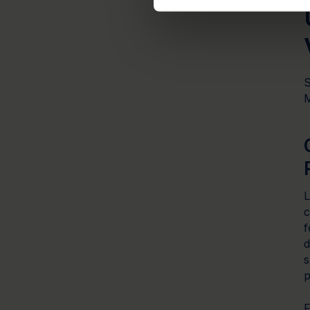
S
M
L
c
f
d
s
p
F