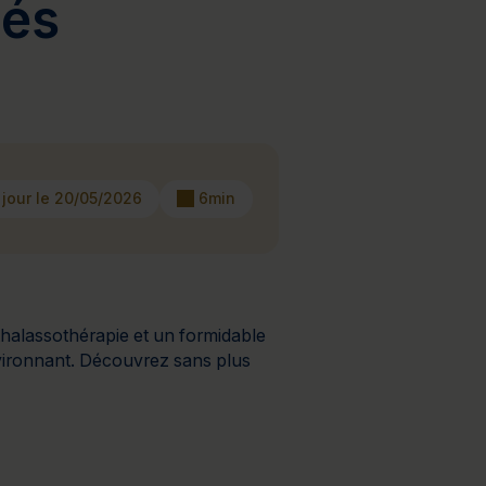
tés
à 2 jours
Journée détente
 jour le 20/05/2026
6min
 thalassothérapie et un formidable
nvironnant. Découvrez sans plus