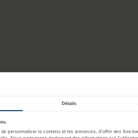
LA CÔTE SAUVAGE DU POULIGUE
déal pour profiter du soleil loin du flot des vacanciers, les 
ource inépuisable d'émerveillement. La plage du Guec et la cr
Détails
uelques-uns des plus beaux endroits de la côte sauvage du 
ies.
e personnaliser le contenu et les annonces, d'offrir des fonctio
rafic. Nous partageons également des informations sur l'utilisati