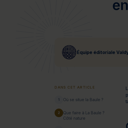
en
Bien-être
Santé
Minceur
Sur-mesure
Équipe éditoriale Vald
DANS CET ARTICLE
L
p
Où se situe la Baule ?
1
t
Que faire à La Baule ?
2
Côté nature