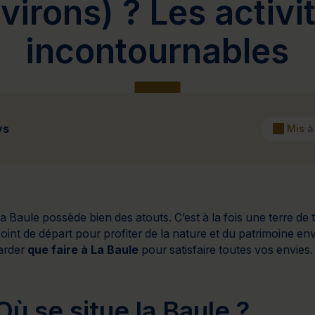
virons) ? Les activi
Cure de 6 jours et +
Mini-cure 3 à 5 jours
Escapade 1 
incontournables
ys
Mis à
a Baule possède bien des atouts. C’est à la fois une terre de
oint de départ pour profiter de la nature et du patrimoine e
arder
que faire à La Baule
pour satisfaire toutes vos envies.
Où se situe la Baule ?