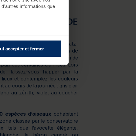
 d'autres informations que
ARAIS SALANTS DE
ANDE
 les communes de Guérande, Batz-
ut accepter et fermer
la Turballe, les
2000 hectares de
ants
sont façonnés par la main de
puis des centaines d’années. Lors
ade, laissez-vous happer par la
 lieux et contemplez les couleurs
t au cours de la journée : gris clair
blanc au zénith, violet au coucher
0 espèces d’oiseaux
cohabitent
 zone classée par le conservatoire
x, tels que l’avocette élégante,
 blanche, le héron cendré ou