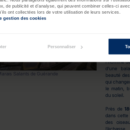
, de publicité et d'analyse, qui peuvent combiner celles-ci avec
ils ont collectées lors de votre utilisation de leurs services.
de gestion des cookies
LES M
GUÉR
Situés sur
ter
Personnaliser
To
sur-Mer et 
marais sal
l’homme de
d’une bal
arais Salants de Guérande
beauté des
qui changen
le matin, 
du soleil.
Près de
18
dans cette
des oiseau
l’échasse