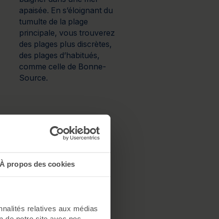
apaisée. En s’éloignant du
tumulte de la plage
principale, vous trouverez
des plages plus discrètes,
des plages d’habitués,
comme celle de Bonne-
Source.
N
criques du Pouliguen sont une
ique de la Pierre Plate sont
À propos des cookies
Pouliguen.
nnalités relatives aux médias
on de notre site avec nos