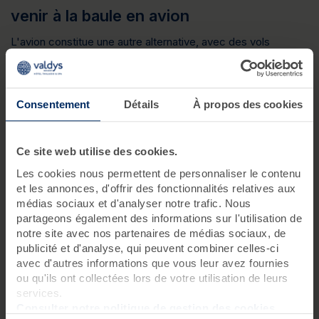
venir à la baule en avion
L'avion constitue une autre alternative, avec des vols
réguliers de moins d’1 heure entre Paris et Nantes. Nantes
accueille par ailleurs des vols internationaux. NAVairport vous
propose ensuite un service de navettes opérationnelles
toute l'année, pour vous rendre à La Baule, à moins que vous
Consentement
Détails
À propos des cookies
optiez pour le train ou le bus.
Ce site web utilise des cookies.
Les cookies nous permettent de personnaliser le contenu
Comment se rendre au centre de
et les annonces, d'offrir des fonctionnalités relatives aux
médias sociaux et d'analyser notre trafic. Nous
thalassothérapie de Pornichet -
partageons également des informations sur l'utilisation de
Baie de La Baule ?
notre site avec nos partenaires de médias sociaux, de
publicité et d'analyse, qui peuvent combiner celles-ci
avec d'autres informations que vous leur avez fournies
En sortant de la gare de Pornichet, vous êtes à 10 mn à pied
ou qu'ils ont collectées lors de votre utilisation de leurs
seulement de notre
centre de Thalassothérapie à
La
services.
Baule
. Si vous préférez, vous pouvez également opter pour
Consulter notre politique de gestion des cookies
le bus au départ de la gare. Le bus L13 vous dépose à l’arrêt