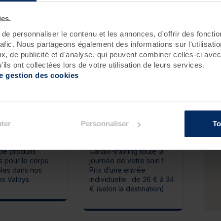
ies.
duo sur simple demande et selon disponibilités.
e personnaliser le contenu et les annonces, d'offrir des fonctio
rafic. Nous partageons également des informations sur l'utilisati
, de publicité et d'analyse, qui peuvent combiner celles-ci avec
ils ont collectées lors de votre utilisation de leurs services.
de gestion des cookies
us, prolongez les
Profitez-en, ce soin vous
ter
Personnaliser
To
ts de ce massage
donne accès gratuitement
notre large
au Spa Marin et à l'Espace
e produits
Cardio-training toute la
s pour le corps
journée de votre soin !
bles dans nos
Prix d’une entrée
es Valdys.
individuelle : de 26 € à 34
€ (selon la destination).