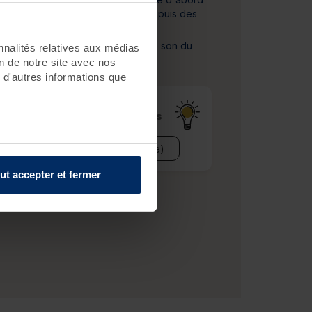
avec des boules d’eau chauffée puis des
manœuvres manuelles
Le massage se termine par le son du
nnalités relatives aux médias
carillon à vent Koshi Aqua
on de notre site avec nos
 d'autres informations que
Besoin d'aide ?
Nos
conseillers sont là pour vous
répondre.
Demander à être rappelé(e)
ut accepter et fermer