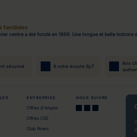
 familiales
ier centre a été fondé en 1899. Une longue et belle histoire d
Avis cl
nt sécurisé
À votre écoute 6j/7
authen
ALES
ENTREPRISE
NOUS SUIVRE
C
Offres d'emploi
Offres CSE
V
Club fitneo
V