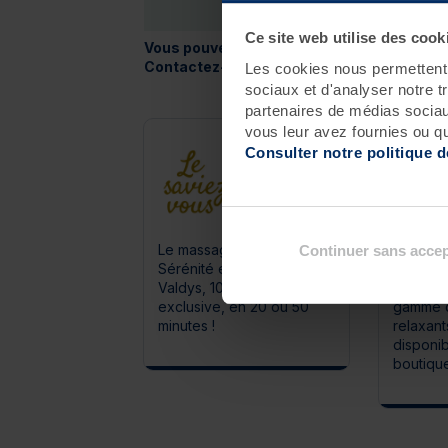
Ce site web utilise des cook
Vous pouvez bénéficier de ce massage en 
Contactez-nous !
Les cookies nous permettent d
sociaux et d'analyser notre t
partenaires de médias sociaux
vous leur avez fournies ou qu'
Consulter notre politique 
Le massage Vague de
Chez vo
Continuer sans accep
Sérénité est une création
bienfai
Valdys, 100%
grâce à 
exclusive, en 20 ou 50
gamme d
minutes !
relaxant
disponi
boutiqu