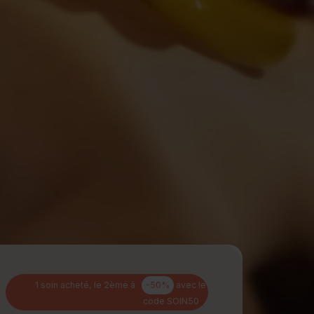
jours
Journée détente
1 soin acheté, le 2ème à
-50%
avec le
code SOIN50