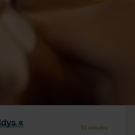
Cure de 6 jours et +
Mini-cure 3 à 5 jours
Escapade 1 à 2 
ldys «
50 minutes