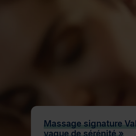
Bien-être
Santé
Minceur
Sur-mesure
Massage signature Va
vague de sérénité »