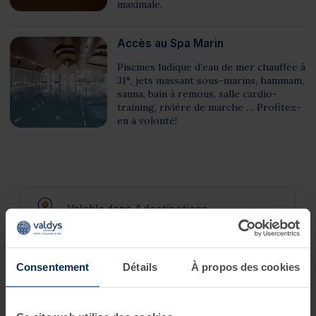
maximale.
Accès au Spa Marin
Piscines ludique d’eau de mer chauffée à
31°, jets massant sous-marins, hammam,
sauna, bain à remous, salle cardio-
training, rivière de marche … Profitez-
en à volonté!
Valable dans 4 destinations
Valable un an
Consentement
Détails
À propos des cookies
Paiement en toute sécurité