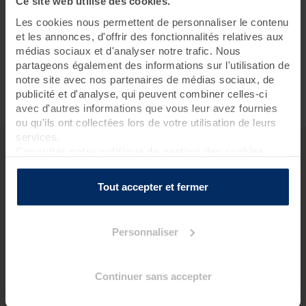
Ce site web utilise des cookies.
Les cookies nous permettent de personnaliser le contenu
et les annonces, d'offrir des fonctionnalités relatives aux
Echange gratuit
médias sociaux et d'analyser notre trafic. Nous
partageons également des informations sur l'utilisation de
notre site avec nos partenaires de médias sociaux, de
publicité et d'analyse, qui peuvent combiner celles-ci
Un service client à votre écoute 6j/7
avec d'autres informations que vous leur avez fournies
ou qu'ils ont collectées lors de votre utilisation de leurs
services.
Consulter notre politique de gestion des cookies
QUESTIONS PRATIQUES
Tout accepter et fermer
Comment ça marche ?
Personnaliser
Utilisation du coffret cadeau :
Pour réserver les soins, il suffit d'appeler notre service
client pour :
Continuer sans accepter
Choisir la destination