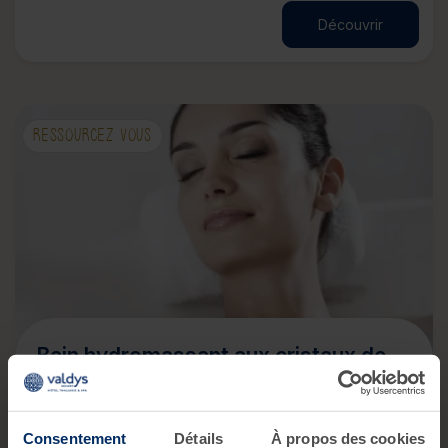
Découvrir
RESSOURCEZ VOUS
Bain hydromassant aux cristaux de
mer ou gelée d'algues
1 soin acheté, le 2ème à
-50%
avec le code SOIN50
Consentement
Détails
À propos des cookies