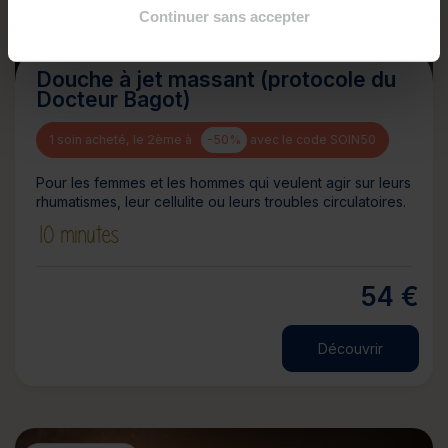
Continuer sans accepter
Douche à jet massant (protocole du
Docteur Bagot)
1 soin acheté, le 2ème à
-50%
avec le code SOIN50
Pour les femmes et les hommes qui veulent agir sur leurs
rhumatismes, leur cellulite ou leurs troubles circulatoires.
10 minutes
54 €
Découvrir