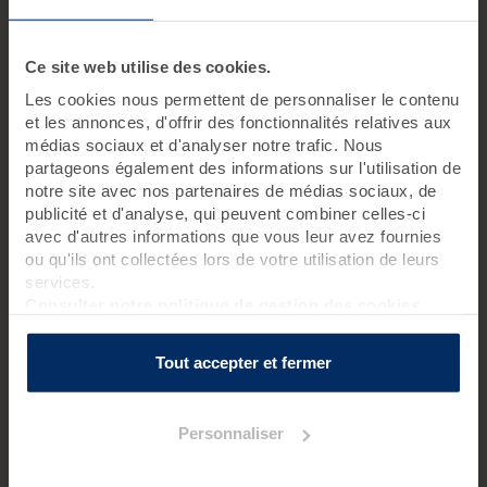
Ce
Bain hydromassant
est un
soin du corps
idéal
pour les femmes et les hommes qui souhaitent
stimuler
leur circulation sanguine
et se
reminéraliser
.
Ce site web utilise des cookies.
15 minutes
Les cookies nous permettent de personnaliser le contenu
et les annonces, d'offrir des fonctionnalités relatives aux
médias sociaux et d'analyser notre trafic. Nous
54 €
partageons également des informations sur l'utilisation de
notre site avec nos partenaires de médias sociaux, de
Découvrir
publicité et d'analyse, qui peuvent combiner celles-ci
avec d'autres informations que vous leur avez fournies
ou qu'ils ont collectées lors de votre utilisation de leurs
services.
Consulter notre politique de gestion des cookies
TONIFIEZ VOUS !
Tout accepter et fermer
Personnaliser