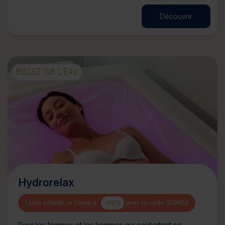
Découvrir
BULLEZ SUR L’EAU
Hydrorelax
1 soin acheté, le 2ème à
-50%
avec le code SOIN50
Pour les femmes et les hommes qui souhaitent se