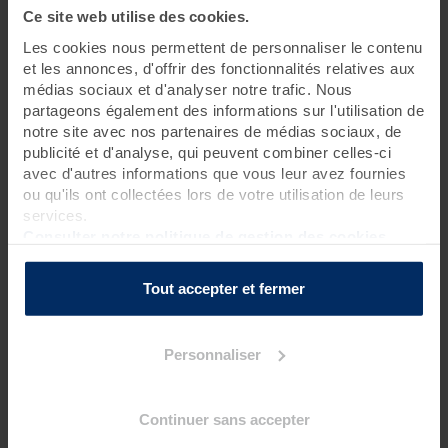
Ce site web utilise des cookies.
2 jours • 4 soins
Les cookies nous permettent de personnaliser le contenu
et les annonces, d'offrir des fonctionnalités relatives aux
Head spa japonais premium,
massage visage kobido
, séance
médias sociaux et d'analyser notre trafic. Nous
LED et
bain hydromassant
… Avec cette escapade relaxante
partageons également des informations sur l'utilisation de
composée de 4 soins et dédiée à la beauté du visage et des
cheveux, Valdys promet une expérience de bien-être mental
notre site avec nos partenaires de médias sociaux, de
et physique incroyable !
publicité et d'analyse, qui peuvent combiner celles-ci
avec d'autres informations que vous leur avez fournies
ou qu'ils ont collectées lors de votre utilisation de leurs
services.
Programme des soins
Consulter notre politique de gestion des cookies
Soin thalasso
1 bain hydromassant aux cristaux de mer ou à la gelée
Tout accepter et fermer
d'algues*
?
Soins spa
Personnaliser
1 séance LED
?
1 massage kobido - massage repulpant du visage (50 mn)
?
Continuer sans accepter
1 Head Spa japonais premium - soin et massage du cuir