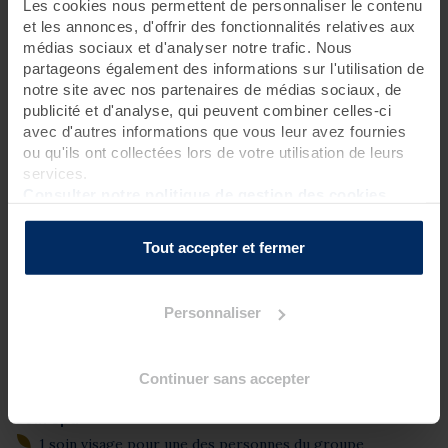
Les cookies nous permettent de personnaliser le contenu
et les annonces, d'offrir des fonctionnalités relatives aux
1 jour
médias sociaux et d'analyser notre trafic. Nous
partageons également des informations sur l'utilisation de
Vous souhaitez marquer une occasion spéciale ou simplement
notre site avec nos partenaires de médias sociaux, de
profiter d’un moment unique avec vos proches ? Que ce soit
pour fêter un anniversaire, un enterrement de vie de jeune fille
publicité et d'analyse, qui peuvent combiner celles-ci
ou partager une pause cocooning entre amis ou en famille, ce
avec d'autres informations que vous leur avez fournies
rituel allie détente et convivialité.
ou qu'ils ont collectées lors de votre utilisation de leurs
services.
Accessible à partir de 6 personnes
, il inclut une entrée au
Spa Marin pour tout le groupe, ainsi qu’un soin visage
Consulter notre politique de gestion des cookies
Phytomer personnalisé (60 mn) offert à la future mariée ou à la
personne de votre choix.
Tout accepter et fermer
Personnaliser
Programme des soins
Soin thalasso
Continuer sans accepter
1 accès au Spa Marin toute la journée pour tout le groupe
Soin spa
1 soin visage pour une des personnes du groupe