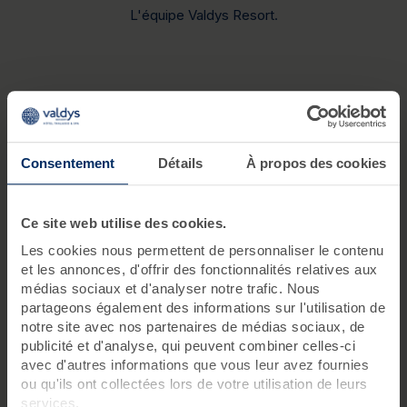
L'équipe Valdys Resort.
Valdys, groupe indépendant aux valeurs
Consentement
Détails
À propos des cookies
familiales
Créateur de la thalasso en France, notre premier
Ce site web utilise des cookies.
centre a été fondé en 1899. Une longue et belle
histoire d’équilibre du corps et de l’esprit que
Les cookies nous permettent de personnaliser le contenu
et les annonces, d'offrir des fonctionnalités relatives aux
nous partageons ensemble depuis plus de 40
médias sociaux et d'analyser notre trafic. Nous
ans.
partageons également des informations sur l'utilisation de
notre site avec nos partenaires de médias sociaux, de
publicité et d'analyse, qui peuvent combiner celles-ci
Meilleur prix
Paiement
avec d'autres informations que vous leur avez fournies
garanti
sécurisé
ou qu'ils ont collectées lors de votre utilisation de leurs
services.