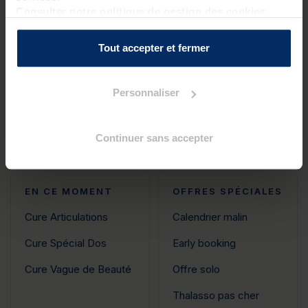
Consulter notre politique de gestion des cookies
À votre écoute
Avis clients
6j/7
authentiques
Tout accepter et fermer
Personnaliser
4 destinations Grand Ouest
Continuer sans accepter
EN CE MOMENT
OFFRES SPÉCIALES
Cure Articulations
Calendrier malin
Cure Spécial Dos
Early booking
Cure Vague de Beauté
Offre solo
Thalasso pas cher