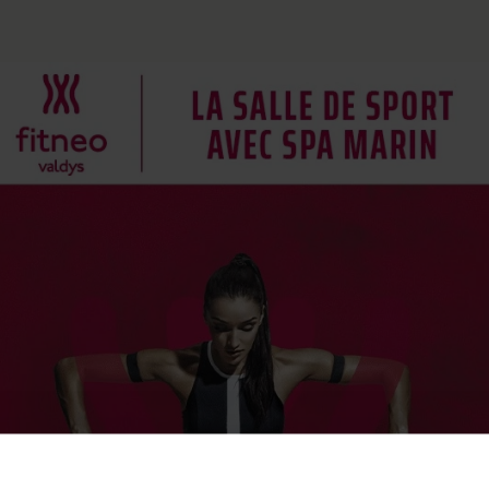
Cure de 6 jours et +
Mini-cure 3 à 5 jours
Escapade 1 