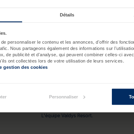
Détails
ies.
erci pour votre inscription
e personnaliser le contenu et les annonces, d'offrir des fonctio
rafic. Nous partageons également des informations sur l'utilisati
Vore inscription a bien été prise en compte.
, de publicité et d'analyse, qui peuvent combiner celles-ci avec
ils ont collectées lors de votre utilisation de leurs services.
ans quelques instants, vous recevrez un mail de confirmatio
de gestion des cookies
 pas à consulter notre site ou à nous suivre pour découvrir
ons, conseils bien-être et actualités de votre Resort Valdys 
ter
Personnaliser
To
Nous avons hâte de vous accueillir.
L'équipe Valdys Resort.