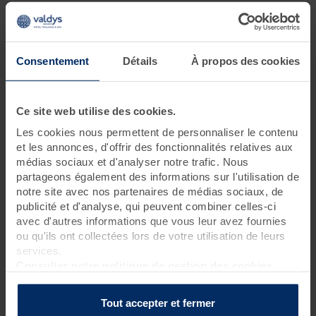
Je souhaite me relaxer
6 jours • 17 soins
Consentement
Détails
À propos des cookies
Partez à la découverte des essentiels de la thalasso et de tous
ses bienfaits.
Ce séjour vous promet un véritable concentré de soins
d'hydrothérapie et d'algothérapie riches en oligo-éléments et
Ce site web utilise des cookies.
minéraux. Effet relaxant garanti.
Les cookies nous permettent de personnaliser le contenu
et les annonces, d'offrir des fonctionnalités relatives aux
médias sociaux et d'analyser notre trafic. Nous
Programme des soins
partageons également des informations sur l'utilisation de
notre site avec nos partenaires de médias sociaux, de
Soins spa
publicité et d'analyse, qui peuvent combiner celles-ci
1 gommage corps sous pluie marine
?
avec d'autres informations que vous leur avez fournies
2 massages sous pluie marine (15 mn)
?
ou qu'ils ont collectées lors de votre utilisation de leurs
services.
Soins thalasso
Consulter notre politique de gestion des cookies
1 hydromassage manuel
?
3 bains hydromassants aux cristaux de mer ou à la gelée
Tout accepter et fermer
d'algues
?