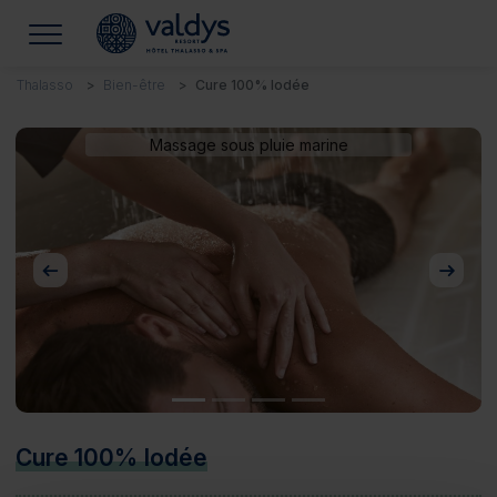
Thalasso
Bien-être
Cure 100% Iodée
Massage sous pluie marine
Précédent
Suivan
Cure 100% Iodée