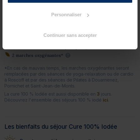
2 douches à jet massant (protocole du Docteur Bagot)
?
2 pluies marines
?
Personnaliser
2 enveloppements de crème d'algues laminaires sur
matelas d'eau chauffant
?
Continuer sans accepter
Séances collectives
2 séances de relaxation aquatique
?
2 marches oxygénantes*
?
*En cas de mauvais temps, les marches oxygénantes seront
remplacées par des séances de yoga-relaxation ou de cardio
à Roscoff et par des séances de Pilates à Douarnenez,
Pornichet et Saint-Jean-de-Monts.
La cure 100 % Iodée est aussi disponible en
3
jours.
Découvrez l'ensemble des séjours 100 % iodé
ici
.
Les bienfaits du séjour Cure 100% Iodée