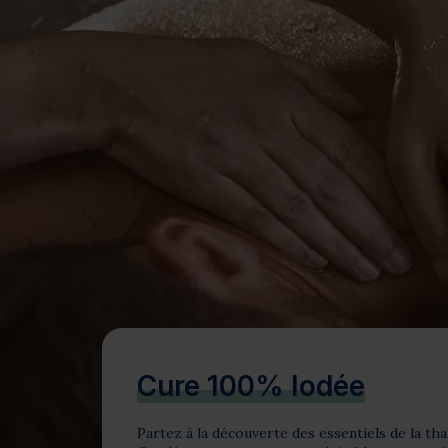
Bien-être
Santé
Minceur
Sur-mesure
Cure 100% Iodée
Partez à la découverte des essentiels de la tha