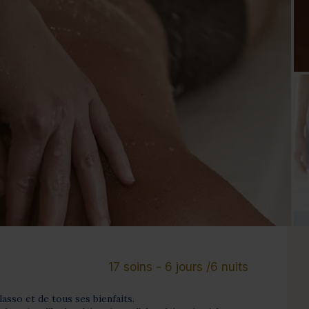
Cure de 6 jours et +
Mini-cure 3 à 5 jours
Escapade 1 à 2 
17 soins - 6 jours /6 nuits
lasso et de tous ses bienfaits.