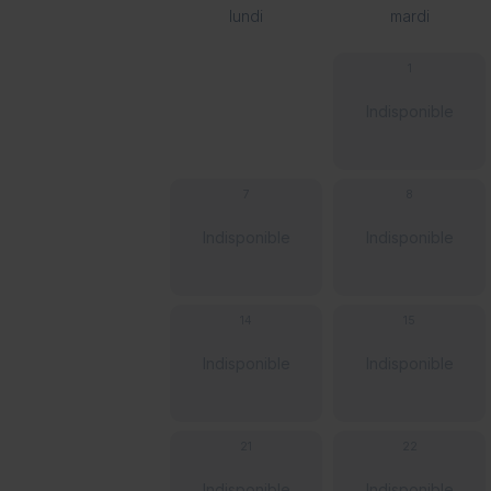
lundi
mardi
1
Indisponible
7
8
Indisponible
Indisponible
14
15
Indisponible
Indisponible
21
22
Indisponible
Indisponible