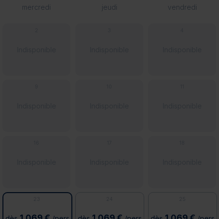
mercredi
jeudi
vendredi
2
3
4
Indisponible
Indisponible
Indisponible
9
10
11
Indisponible
Indisponible
Indisponible
16
17
18
Indisponible
Indisponible
Indisponible
23
24
25
1 069 €
1 069 €
1 069 €
dès
/pers
dès
/pers
dès
/pers