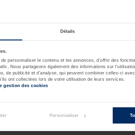
ion :
Détails
Roscoff
Pornichet - Baie de La Baule
ies.
e personnaliser le contenu et les annonces, d'offrir des fonctio
rafic. Nous partageons également des informations sur l'utilisati
, de publicité et d'analyse, qui peuvent combiner celles-ci avec
ils ont collectées lors de votre utilisation de leurs services.
de gestion des cookies
ter
Personnaliser
To
ement :