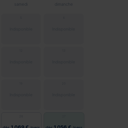
samedi
dimanche
5
6
Indisponible
Indisponible
12
13
Indisponible
Indisponible
19
20
Indisponible
Indisponible
26
27
1 069 €
1 056 €
dès
/pers
dès
/pers