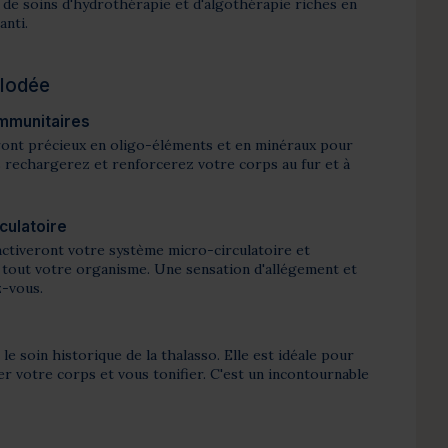
de soins d'hydrothérapie et d'algothérapie riches en
anti.
 Iodée
mmunitaires
eront précieux en oligo-éléments et en minéraux pour
 rechargerez et renforcerez votre corps au fur et à
culatoire
activeront votre système micro-circulatoire et
r tout votre organisme. Une sensation d'allégement et
z-vous.
le soin historique de la thalasso. Elle est idéale pour
er votre corps et vous tonifier. C'est un incontournable