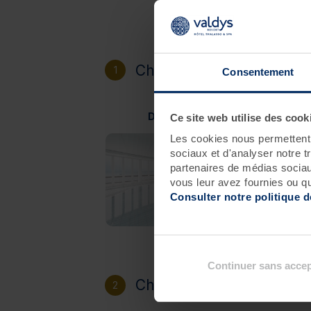
Choisissez votre destinat
1
Consentement
Douarnenez
Ce site web utilise des cook
Les cookies nous permettent d
sociaux et d'analyser notre t
partenaires de médias sociaux
vous leur avez fournies ou qu'
Consulter notre politique 
Continuer sans accep
Choisissez votre héberg
2