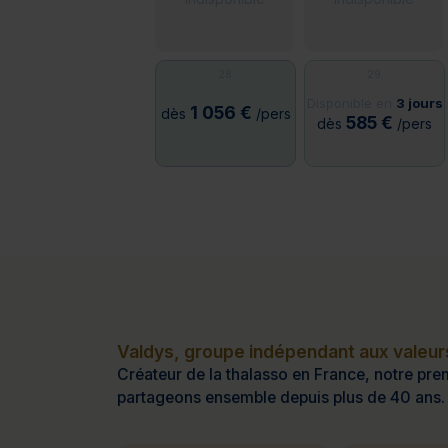
28
29
Disponible en
3 jours
1 056 €
dès
/pers
585 €
dès
/pers
Valdys, groupe indépendant aux valeurs
Créateur de la thalasso en France, notre prem
partageons ensemble depuis plus de 40 ans.