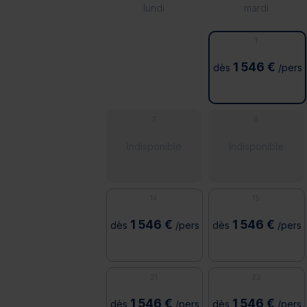
lundi
mardi
1
1 546 €
dès
/pers
7
8
Indisponible
Indisponible
14
15
1 546 €
1 546 €
dès
/pers
dès
/pers
21
22
1 546 €
1 546 €
dès
/pers
dès
/pers