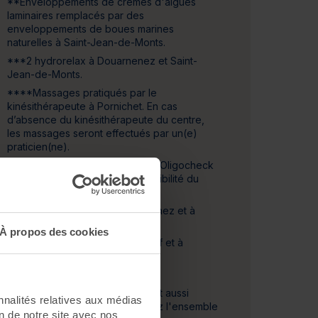
**Enveloppements de crèmes d'algues
laminaires remplacés par des
enveloppements de boues marines
naturelles à Saint-Jean-de-Monts.
***
2 hydrorelax à Douarnenez et Saint-
Jean-de-Monts.
****Massages pratiqués par le
kinésithérapeute à Pornichet.
En cas
d’absence du kinésithérapeute du centre,
les massages seront effectués par un(e)
praticien(ne).
*****À Douarnenez, séance d'Oligocheck
ou de Cardi/Check selon disponibilité du
centre.
*******Uniquement à Douarnenez et à
Saint-Jean-de-Monts.
À propos des cookies
*********Uniquement à Roscoff et à
Pornichet - Baie de la Baule.
Le séjour Cure Santé Durable est aussi
nnalités relatives aux médias
disponible en
5
jours. Découvrez l'ensemble
on de notre site avec nos