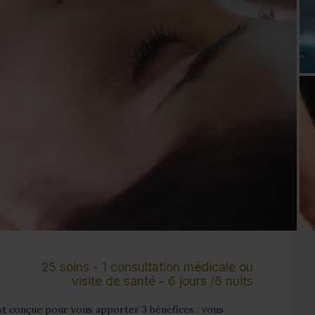
Cure de 6 jours et +
Mini-cure 3 à 5 jours
Escapade 1 à 2 
25 soins - 1 consultation médicale ou
visite de santé - 6 jours /6 nuits
t conçue pour vous apporter 3 bénéfices : vous