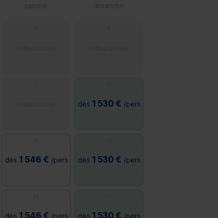
samedi
dimanche
5
6
Indisponible
Indisponible
12
13
1 530 €
Indisponible
dès
/pers
19
20
1 546 €
1 530 €
dès
/pers
dès
/pers
26
27
1 546 €
1 530 €
dès
/pers
dès
/pers