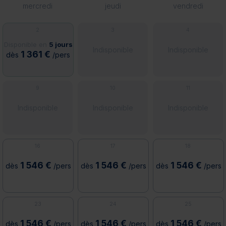
mercredi
jeudi
vendredi
2
3
4
Disponible en
5 jours
Indisponible
Indisponible
1 361 €
dès
/pers
9
10
11
Indisponible
Indisponible
Indisponible
16
17
18
1 546 €
1 546 €
1 546 €
dès
/pers
dès
/pers
dès
/pers
23
24
25
1 546 €
1 546 €
1 546 €
dès
/pers
dès
/pers
dès
/pers