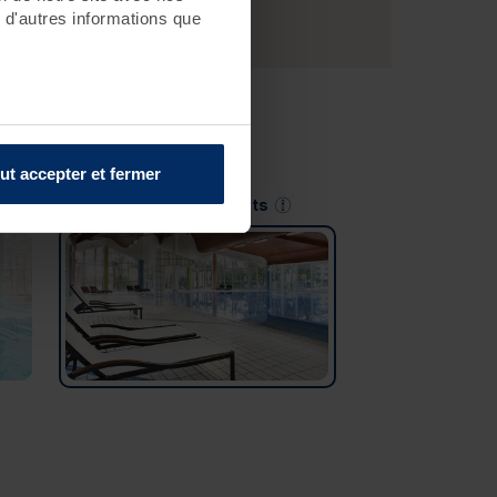
de ces séjours
ICI
.
 d'autres informations que
ut accepter et fermer
Saint-Jean-de-Monts