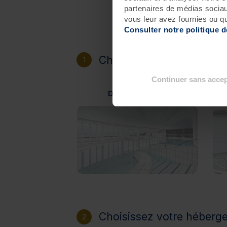
partenaires de médias sociaux
vous leur avez fournies ou qu'
Consulter notre politique 
Choisissez votre destinat
1
Continuer sans accep
Douarnenez
Choisissez votre héberg
2