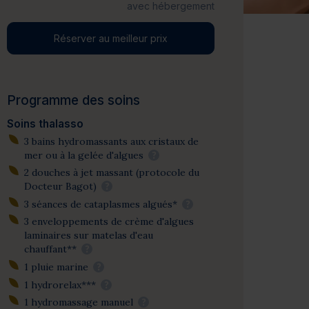
avec hébergement
Réserver au meilleur prix
Programme des soins
Soins thalasso
3 bains hydromassants aux cristaux de
mer ou à la gelée d'algues
?
2 douches à jet massant (protocole du
Docteur Bagot)
?
3 séances de cataplasmes algués*
?
3 enveloppements de crème d'algues
laminaires sur matelas d'eau
chauffant**
?
1 pluie marine
?
1 hydrorelax***
?
1 hydromassage manuel
?