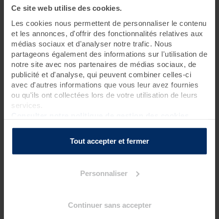
Ce site web utilise des cookies.
2 jours • 4 soins
Les cookies nous permettent de personnaliser le contenu
et les annonces, d'offrir des fonctionnalités relatives aux
Head spa japonais premium,
massage visage kobido
, séance
médias sociaux et d'analyser notre trafic. Nous
LED et
bain hydromassant
… Avec cette escapade relaxante
partageons également des informations sur l'utilisation de
composée de 4 soins et dédiée à la beauté du visage et des
cheveux, Valdys promet une expérience de bien-être mental
notre site avec nos partenaires de médias sociaux, de
et physique incroyable !
publicité et d'analyse, qui peuvent combiner celles-ci
avec d'autres informations que vous leur avez fournies
ou qu'ils ont collectées lors de votre utilisation de leurs
services.
Programme des soins
Consulter notre politique de gestion des cookies
Soin thalasso
1 bain hydromassant aux cristaux de mer ou à la gelée
Tout accepter et fermer
d'algues*
?
Soins spa
Personnaliser
1 séance LED
?
1 massage kobido - massage repulpant du visage (50 mn)
?
Continuer sans accepter
1 Head Spa japonais premium - soin et massage du cuir