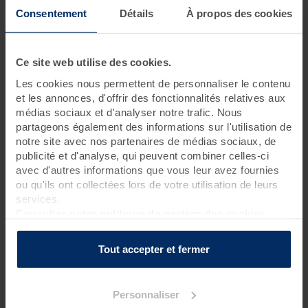
thalassothérapie
Consentement
Détails
À propos des cookies
2 jours • 6 soins
Ce site web utilise des cookies.
Valdys a concocté une escapade 100 % plaisir basée sur la
découverte des soins fondamentaux et incontournables de la
Les cookies nous permettent de personnaliser le contenu
thalassothérapie, pour prendre soin de son corps, tout
et les annonces, d'offrir des fonctionnalités relatives aux
simplement. Une formule idéale pour celles et ceux qui
médias sociaux et d'analyser notre trafic. Nous
souhaitent profiter d'une courte escapade en thalasso sans
partageons également des informations sur l'utilisation de
lésigner sur les soins.
notre site avec nos partenaires de médias sociaux, de
publicité et d'analyse, qui peuvent combiner celles-ci
avec d'autres informations que vous leur avez fournies
Programme des soins
ou qu'ils ont collectées lors de votre utilisation de leurs
services.
Soins thalasso
Consulter notre politique de gestion des cookies
2 enveloppements de crème d'algues laminaires sur
matelas d'eau chauffant
?
1 bain hydromassant aux cristaux de mer ou à la gelée
Tout accepter et fermer
d'algues*
?
1 hydrorelax
?
Personnaliser
Soins spa