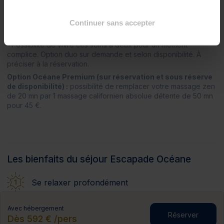
1 gommage corps au choix selon notre sélection
Continuer sans accepter
1 massage zen* (20 mn)
?
*Possibilité de vivre ces soins à deux pour un moment
complice. Option duo sur demande et selon disponibilité. À
préciser à la réservation.
Option Océane Premium (sur réservation et sous réserve
de disponibilité) :
possibilité de remplacer votre massage zen
de 20 mn par 1 massage californien absolue détente de 50 mn
pour 45 €.
Les bienfaits du séjour Escapade Océane
Se relaxer profondément
Se revitaliser par la mer
Avec hébergement
Réserver
Dès 592 € /pers