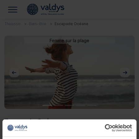
Thalasso
Bien-être
Escapade Océane
Femme sur la plage
Précédent
Suivan
Escapade Océane
Découverte des soins fondamentaux de la