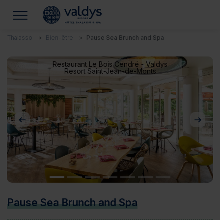
Thalasso
Bien-être
Pause Sea Brunch and Spa
Restaurant Le Bois Cendré - Valdys
Resort Saint-Jean-de-Monts
Précédent
Suivan
Pause Sea Brunch and Spa