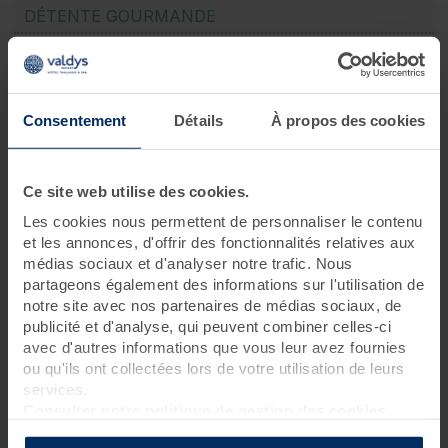
DÉTENTE GOURMANDE
1 jour
Pour
les gourmands et amateurs de bien-être
, en quête
d’un moment alliant
plaisirs gustatifs et bienfaits de la
Consentement
Détails
À propos des cookies
thalassothérapie
. À vivre
en solo, en couple, en famille ou
entre amis
, pour une
expérience unique de détente et de
gourmandise
.
Notre
Journée Sea Brunch & Spa
est disponible tous les
Ce site web utilise des cookies.
dimanches !
Les cookies nous permettent de personnaliser le contenu
Découvrez nos menus Brunch :
et les annonces, d'offrir des fonctionnalités relatives aux
Menu Brunch au restaurant Fleur marine à Roscoff
médias sociaux et d'analyser notre trafic. Nous
Menu Brunch au restaurant l'Aromatik à Douarnenez
partageons également des informations sur l'utilisation de
Menu Brunch au restaurant le Bois cendré à Saint-
notre site avec nos partenaires de médias sociaux, de
Jean-de-Monts
publicité et d'analyse, qui peuvent combiner celles-ci
avec d'autres informations que vous leur avez fournies
ou qu'ils ont collectées lors de votre utilisation de leurs
Programme des soins
services.
Consulter notre politique de gestion des cookies
Brunch
1 formule brunch au restaurant de 11h30 à 14h