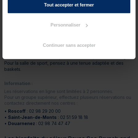
Tout accepter et fermer
Spa Marin
1 accès au Spa Marin de 14h à 17h à Roscoff, à partir de 14h
à Douarnenez et de 14h à 19h à Saint-Jean-de-Monts
Personnaliser
À prévoir :
Maillot, bonnet, sandales et serviette obligatoires pour l’accès
Continuer sans accepter
au Spa Marin.
Les shorts de bain ne sont pas autorisés (slip ou boxer exigé).
Pour la salle de sport, pensez à une tenue adaptée et des
baskets.
Information :
Les réservations en ligne sont limitées à 2 personnes.
Pour un groupe supérieur, effectuez plusieurs réservations ou
contactez directement nos centres :
•
Roscoff
: 02 98 29 20 00
•
Saint-Jean-de-Monts
: 02 51 59 18 18
•
Douarnenez
: 02 98 74 47 47