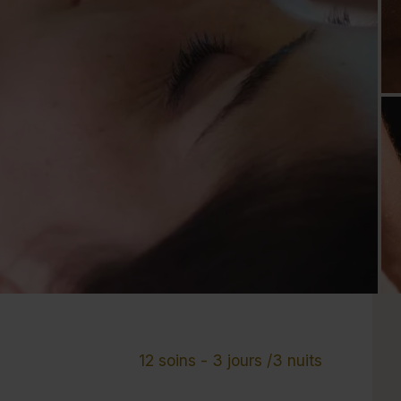
Cure de 6 jours et +
Mini-cure 3 à 5 jours
Escapade 1 à 2 
12 soins - 3 jours /3 nuits