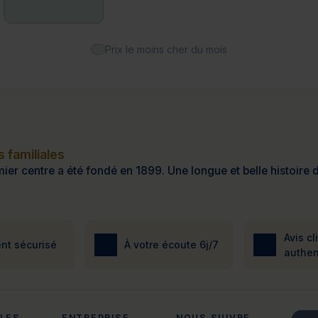
Prix le moins cher du mois
 familiales
ier centre a été fondé en 1899. Une longue et belle histoire d
Avis cl
nt sécurisé
À votre écoute 6j/7
authen
ALES
ENTREPRISE
NOUS SUIVRE