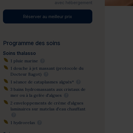
avec hébergement
Réserver au meilleur prix
Programme des soins
Soins thalasso
1 pluie marine
?
1 douche à jet massant (protocole du
Docteur Bagot)
?
1 séance de cataplasmes algués*
?
3 bains hydromassants aux cristaux de
mer ou à la gelée d'algues
?
2 enveloppements de crème d'algues
laminaires sur matelas d'eau chauffant
?
1 hydrorelax
?