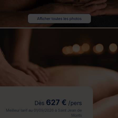
jours
Journée détente
Afficher toutes les photos
627 €
Dès
/pers
Meilleur tarif au 01/09/2026 à Saint Jean de
Monts