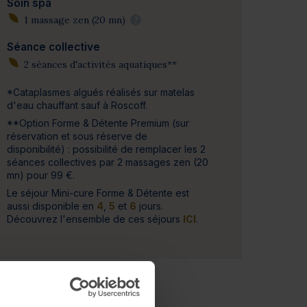
Soin spa
1 massage zen (20 mn)
?
Séance collective
2 séances d'activités aquatiques**
*Cataplasmes algués réalisés sur matelas
d'eau chauffant sauf à Roscoff.
**Option Forme & Détente Premium (sur
réservation et sous réserve de
disponibilité) : possibilité de remplacer les 2
séances collectives par 2 massages zen (20
mn) pour 99 €.
Le séjour Mini-cure Forme & Détente est
aussi disponible en
4
,
5
et
6
jours.
Découvrez l'ensemble de ces séjours
ICI
.