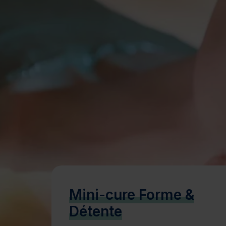
Bien-être
Santé
Minceur
Sur-mesure
Mini-cure Forme &
Détente