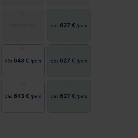
12
13
627 €
Indisponible
dès
/pers
19
20
643 €
627 €
dès
/pers
dès
/pers
26
27
643 €
627 €
dès
/pers
dès
/pers