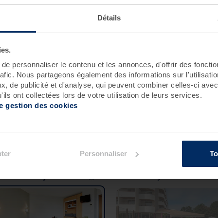
Détails
Roscoff
Pornichet - Baie de La Baule
ies.
e personnaliser le contenu et les annonces, d'offrir des fonctio
rafic. Nous partageons également des informations sur l'utilisati
, de publicité et d'analyse, qui peuvent combiner celles-ci avec
ils ont collectées lors de votre utilisation de leurs services.
de gestion des cookies
ement :
ter
Personnaliser
To
idence Valdys - les Pins
Hôtel Valdys - les Pins****