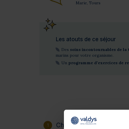
Marie, Tours
Les atouts de ce séjour
Des
soins incontournables de la
marins pour votre organisme.
Un
programme d’exercices de r
Choisissez votre destinat
1