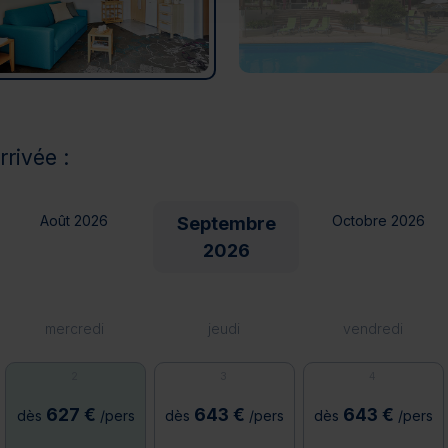
rrivée :
Août 2026
Octobre 2026
Septembre
2026
mercredi
jeudi
vendredi
2
3
4
627 €
643 €
643 €
dès
/pers
dès
/pers
dès
/pers