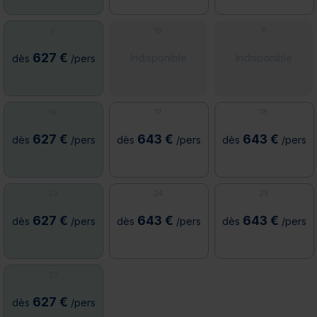
9
10
11
627 €
Indisponible
Indisponible
dès
/pers
16
17
18
627 €
643 €
643 €
dès
/pers
dès
/pers
dès
/pers
23
24
25
627 €
643 €
643 €
dès
/pers
dès
/pers
dès
/pers
30
627 €
dès
/pers