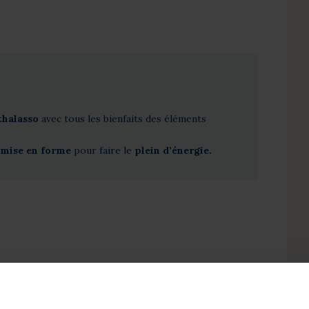
 thalasso
avec tous les bienfaits des éléments
emise en forme
pour faire le
plein d’énergie.
ion :