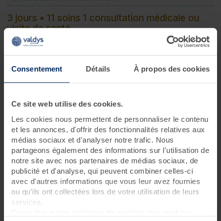
3 jours • 11 soins 1 consultation médicale ou
visite de santé -
Après un cancer du sein, il est important de prendre soin de
soi, de se ressourcer, d'évacuer le stress toxique accumulé et
de retrouver enfin l’harmonie avec son corps. Nos experts
Consentement
Détails
À propos des cookies
vous accompagneront en douceur dans le processus de ré-
acceptation de soi avec ce mini-programme très pointu alliant
micronutrition, soins de bien-être, de beauté et activité
physique encadrée. Vous ressentirez rapidement un mieux-
Ce site web utilise des cookies.
être et retrouverez confiance et tonus pas à pas.
Les cookies nous permettent de personnaliser le contenu
et les annonces, d'offrir des fonctionnalités relatives aux
médias sociaux et d'analyser notre trafic. Nous
Programme des soins
partageons également des informations sur l'utilisation de
notre site avec nos partenaires de médias sociaux, de
Conseils d'experts
publicité et d'analyse, qui peuvent combiner celles-ci
1 consultation de micronutrition
?
avec d'autres informations que vous leur avez fournies
ou qu'ils ont collectées lors de votre utilisation de leurs
Soins thalasso
services.
1 bain hydromassant aux cristaux de mer ou à la gelée
Consulter notre politique de gestion des cookies
d'algues
?