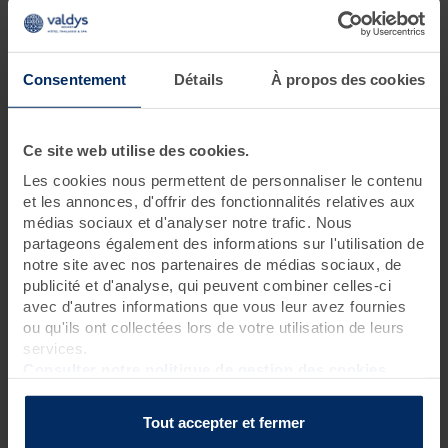
je souhaite soulager mon dos
3 jours • 12 soins
Consentement
Détails
À propos des cookies
Ce séjour soulager les douleurs de dos et améliore la mobilité
grâce à des soins ciblés et des ateliers pratiques pour corriger
les postures au quotidien. Début de cure conseillé le lundi.
Ce site web utilise des cookies.
Les cookies nous permettent de personnaliser le contenu
Programme des soins
et les annonces, d'offrir des fonctionnalités relatives aux
médias sociaux et d'analyser notre trafic. Nous
Soins thalasso
partageons également des informations sur l'utilisation de
2 bains hydromassants aux cristaux de mer ou à la gelée
notre site avec nos partenaires de médias sociaux, de
d'algues
?
publicité et d'analyse, qui peuvent combiner celles-ci
1 enveloppement de crème d'algues laminaires sur matelas
avec d'autres informations que vous leur avez fournies
d'eau chauffant
?
ou qu'ils ont collectées lors de votre utilisation de leurs
services.
2 séances de cataplasmes algués*
?
Consulter notre politique de gestion des cookies
1 douche à jet massant (protocole du Docteur Bagot)
?
1 hydrorelax
?
Tout accepter et fermer
1 hydromassage manuel
?