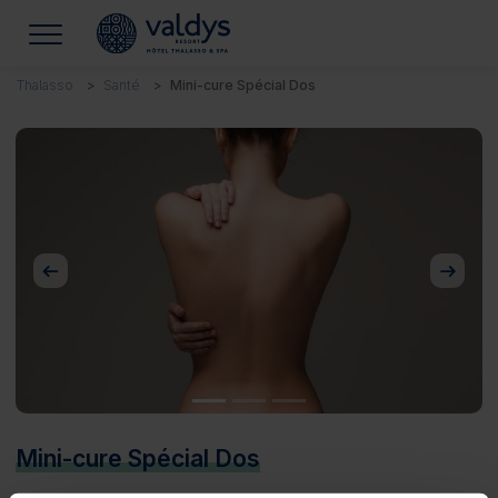
Thalasso
Santé
Mini-cure Spécial Dos
Précédent
Suivan
Mini-cure Spécial Dos