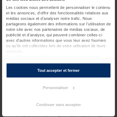
Les cookies nous permettent de personnaliser le contenu
6 jours • 18 soins
et les annonces, d'offrir des fonctionnalités relatives aux
médias sociaux et d'analyser notre trafic. Nous
Offrez-vous une parenthèse de bien-être sur mesure :
partageons également des informations sur l'utilisation de
choisissez librement parmi une gamme de soins thalasso, spa,
séances collectives et ateliers, et laissez-vous guider vers une
notre site avec nos partenaires de médias sociaux, de
expérience entièrement personnalisée, pensée pour vous et
publicité et d'analyse, qui peuvent combiner celles-ci
par vous !
avec d'autres informations que vous leur avez fournies
ou qu'ils ont collectées lors de votre utilisation de leurs
services.
Consulter notre politique de gestion des cookies
Programme des soins
C'est vous qui choisissez !
Tout accepter et fermer
8 soins thalasso
3 soins spa de 50 min
3 soins spa de 20 min
Personnaliser
2 séances collectives
2 ateliers
Continuer sans accepter