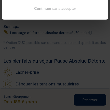
1 bain hydromassant aux cristaux de mer ou à la gelée
Continuer sans accepter
d'algues*
?
1 pluie marine
?
Soin spa
1 massage californien absolue détente* (50 mn)
?
* Option DUO possible sur demande et selon disponibilités des
centres.
Les bienfaits du séjour Pause Absolue Détente
Lâcher-prise
Dénouer les tensions musculaires
Booster son énergie
Sans hébergement
Réserver
Dès 189 € /pers