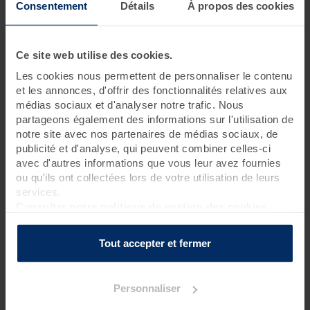
Consentement
Détails
À propos des cookies
1 jour • 3 soins
Tout le monde rêve d'avoir son moment privilégié, pour ne
Ce site web utilise des cookies.
penser à rien. Cette journée est idéale pour se recentrer sur
Les cookies nous permettent de personnaliser le contenu
soi-même. Des soins thalasso et spa, ainsi qu'un accès libre au
Spa Marin vous feront oublier le monde extérieur le temps
et les annonces, d'offrir des fonctionnalités relatives aux
d'une journée. Pause possible tous les jours.
médias sociaux et d'analyser notre trafic. Nous
partageons également des informations sur l'utilisation de
notre site avec nos partenaires de médias sociaux, de
Rendez-vous à 8h40 pour une réservation le matin
publicité et d'analyse, qui peuvent combiner celles-ci
Rendez-vous à 13h40 pour une réservation l’après-midi
avec d'autres informations que vous leur avez fournies
ou qu'ils ont collectées lors de votre utilisation de leurs
Pour connaître l’heure de début de votre premier
soin bien-
services.
être
, nous vous inviterons à contacter la thalasso 48h avant
votre venue.
Consulter notre politique de gestion des cookies
La journée est à vous !
Tout accepter et fermer
Programme des soins
Personnaliser
Soins thalasso