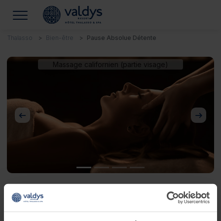
Thalasso
Bien-être
Pause Absolue Détente
Massage californien (partie visage)
Précédent
Suivan
Pause Absolue Détente
Laissez-vous transporter !