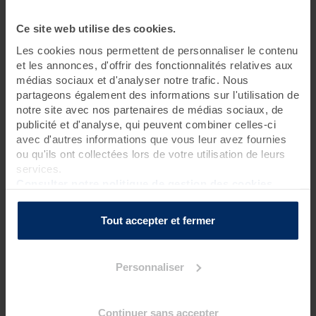
1 jour • 2 soins
Ce site web utilise des cookies.
Les cookies nous permettent de personnaliser le contenu
Profitez de quelques heures pour vous ressourcer en toute
quiétude et vivre pleinement les bienfaits d'un lieu unique.
et les annonces, d'offrir des fonctionnalités relatives aux
Pause possible tous les jours.
médias sociaux et d'analyser notre trafic. Nous
partageons également des informations sur l'utilisation de
notre site avec nos partenaires de médias sociaux, de
Rendez-vous à 8h40 pour une réservation le matin
publicité et d'analyse, qui peuvent combiner celles-ci
Rendez-vous à 13h40 pour une réservation l’après-midi
avec d'autres informations que vous leur avez fournies
ou qu'ils ont collectées lors de votre utilisation de leurs
Pour connaître l’heure de début de votre premier
soin bien-
services.
être
, nous vous inviterons à contacter la thalasso 48h avant
votre venue.
Consulter notre politique de gestion des cookies
La journée est à vous !
Tout accepter et fermer
Programme des soins
Personnaliser
Soins thalasso
1 enveloppement au choix sur matelas d'eau chauffant
?
Continuer sans accepter