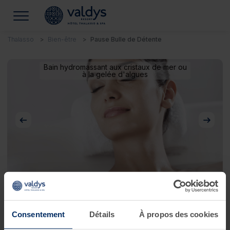
Thalasso
Bien-être
Pause Bulle de Détente
Bain hydromassant aux cristaux de mer ou
à la gelée d'algues
Précédent
Suivan
Pause Bulle de Détente
Consentement
Détails
À propos des cookies
Les plaisirs de la thalasso et du spa !