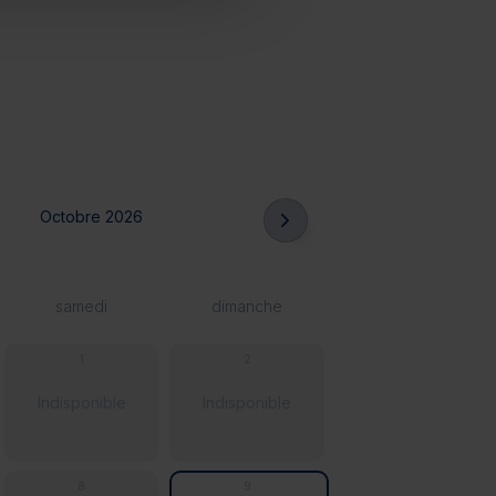
Octobre 2026
samedi
dimanche
1
2
Indisponible
Indisponible
8
9