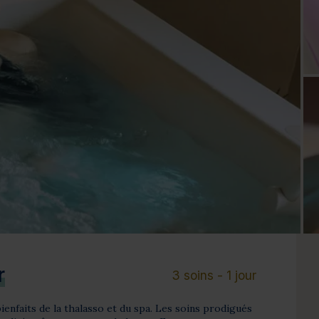
Cure de 6 jours et +
Mini-cure 3 à 5 jours
Escapade 1 à 2 
r
3 soins - 1 jour
ienfaits de la thalasso et du spa. Les soins prodigués