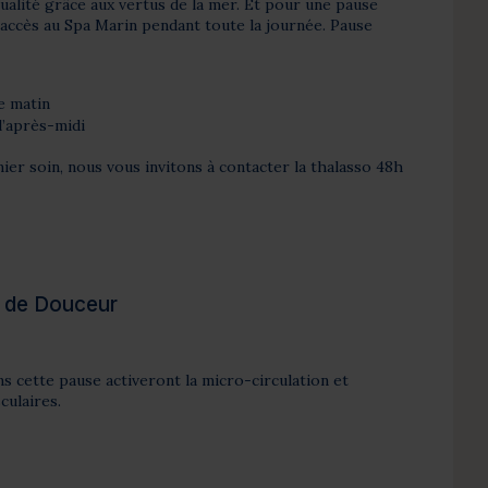
alité grâce aux vertus de la mer. Et pour une pause
 accès au Spa Marin pendant toute la journée. Pause
e matin
l’après-midi
er soin, nous vous invitons à contacter la thalasso 48h
e de Douceur
ns cette pause activeront la micro-circulation et
ulaires.