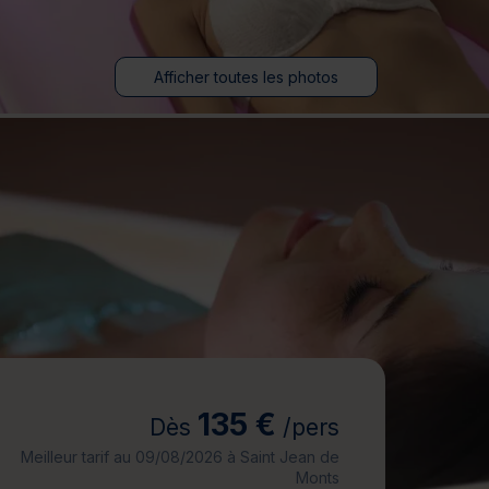
jours
Journée détente
Afficher toutes les photos
135 €
Dès
/pers
Meilleur tarif au 09/08/2026 à Saint Jean de
Monts