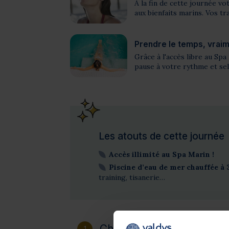
À la fin de cette journée v
aux bienfaits marins. Vos tr
Prendre le temps, vrai
Grâce à l'accès libre au Spa 
pause à votre rythme et sel
Les atouts de cette journée
Accès illimité au Spa Marin !
Piscine d’eau de mer chauffée à 
training, tisanerie…
Choisissez votre destinat
1