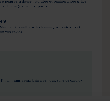
otre peau sera douce, hydratée et reminéralisée grâce
aits de visage seront reposés.
ment
Marin et à la salle cardio training, vous vivrez cette
on vos envies.
31°
, hammam, sauna, bain à remous, salle de cardio-
ion :