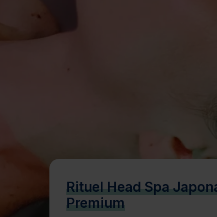
Bien-être
Santé
Minceur
Sur-mesure
Rituel Head Spa Japon
Premium