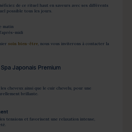
éficiez de ce rituel haut en saveurs avec ses différents
l possible tous les jours.
e matin
l’après-midi
mier
soin bien-être
, nous vous inviterons à contacter la
ad Spa Japonais Premium
les cheveux ainsi que le cuir chevelu, pour une
rellement brillante.
ment
es tensions et favorisent une relaxation intense,
été.