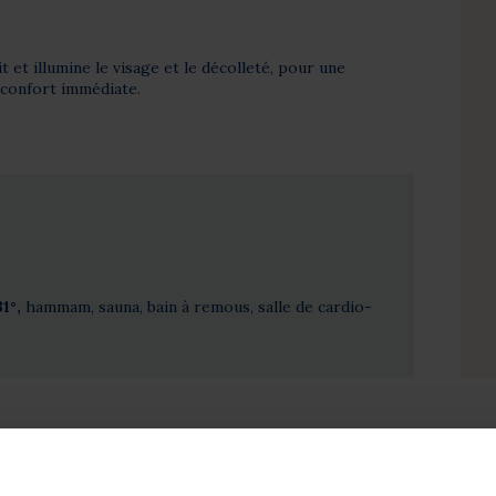
 et illumine le visage et le décolleté, pour une
 confort immédiate.
1°,
hammam, sauna, bain à remous, salle de cardio-
ion :