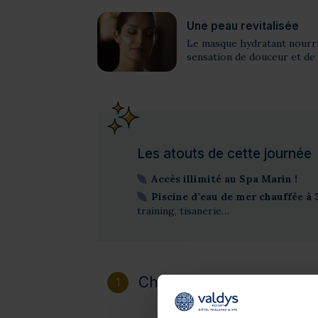
Une peau revitalisée
Le masque hydratant nourrit
sensation de douceur et de
Les atouts de cette journée
Accès illimité au Spa Marin !
Piscine d’eau de mer chauffée à 3
training, tisanerie…
Choisissez votre destinat
1