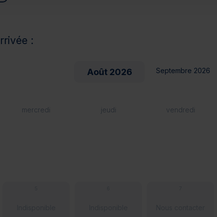
rrivée :
Septembre 2026
Août 2026
mercredi
jeudi
vendredi
5
6
7
Indisponible
Indisponible
Nous contacter