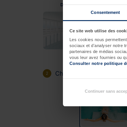
Douarnenez
Consentement
Ce site web utilise des cook
Les cookies nous permettent d
sociaux et d'analyser notre t
partenaires de médias sociaux
vous leur avez fournies ou qu'
Consulter notre politique 
Choisissez votre héberg
2
Continuer sans accep
Sans hébergement