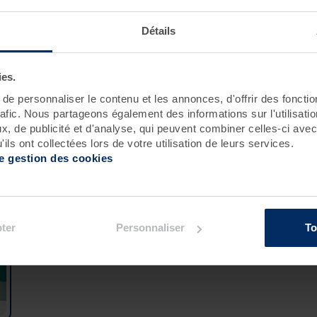
Roscoff
Pornichet - Baie de La Baule
Détails
ies.
e personnaliser le contenu et les annonces, d'offrir des fonctio
rafic. Nous partageons également des informations sur l'utilisati
, de publicité et d'analyse, qui peuvent combiner celles-ci avec
ils ont collectées lors de votre utilisation de leurs services.
de gestion des cookies
ement :
ter
Personnaliser
To