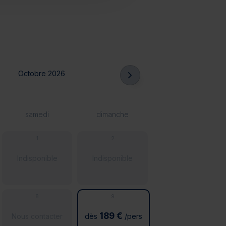
Octobre 2026
samedi
dimanche
1
2
Indisponible
Indisponible
8
9
189 €
Nous contacter
dès
/pers