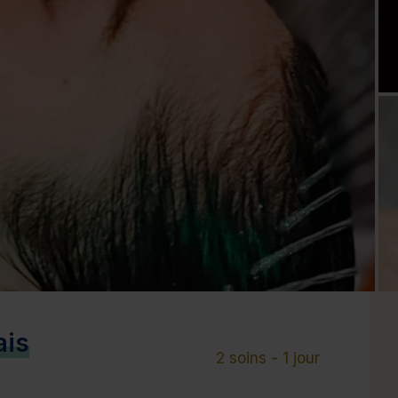
Cure de 6 jours et +
Mini-cure 3 à 5 jours
Escapade 1 à 2 
ais
2 soins - 1 jour