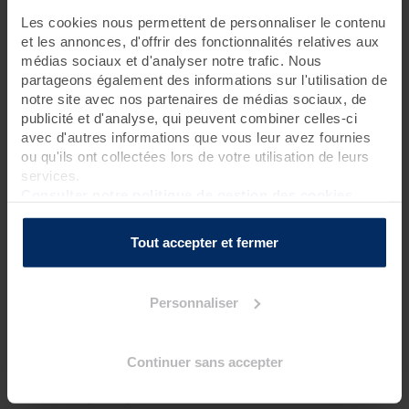
Les cookies nous permettent de personnaliser le contenu
1 jour • 2 soins
et les annonces, d'offrir des fonctionnalités relatives aux
médias sociaux et d'analyser notre trafic. Nous
Envie de découvrir de nouveaux soins spa ? Bénéficiez de ce
partageons également des informations sur l'utilisation de
rituel haut en saveurs avec ses différents enveloppements
notre site avec nos partenaires de médias sociaux, de
gourmands et rassurants. Rituel possible tous les jours.
publicité et d'analyse, qui peuvent combiner celles-ci
avec d'autres informations que vous leur avez fournies
Rendez-vous à 8h40 pour une réservation le matin
ou qu'ils ont collectées lors de votre utilisation de leurs
Rendez-vous à 13h40 pour une réservation l’après-midi
services.
Consulter notre politique de gestion des cookies
Pour connaître l’heure de début de votre premier
soin bien-
être
, nous vous inviterons à contacter la thalasso 48h avant
votre venue.
Tout accepter et fermer
Programme des soins
Personnaliser
Soins spa
1 soin visage découverte Phytomer (20 mn)
Continuer sans accepter
1 Head Spa japonais premium - soin et massage du cuir
chevelu (80 mn)
?