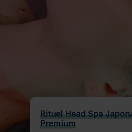
Bien-être
Santé
Minceur
Sur-mesure
Rituel Head Spa Japon
Premium