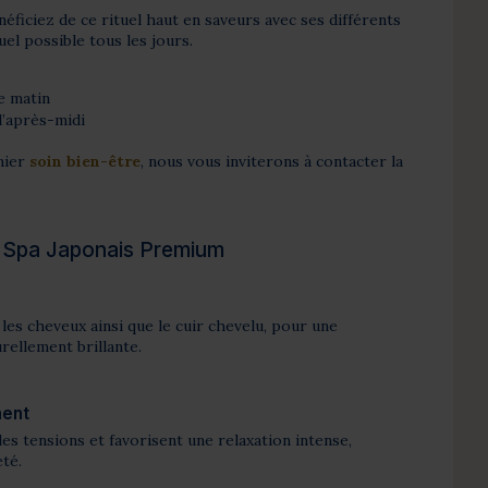
éficiez de ce rituel haut en saveurs avec ses différents
l possible tous les jours.
e matin
l’après-midi
mier
soin bien-être
, nous vous inviterons à contacter la
ad Spa Japonais Premium
les cheveux ainsi que le cuir chevelu, pour une
rellement brillante.
ment
es tensions et favorisent une relaxation intense,
été.