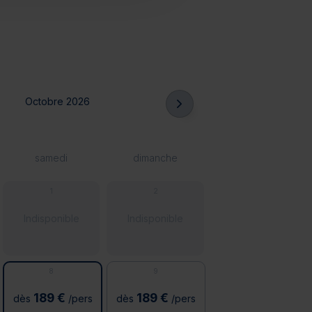
Octobre 2026
samedi
dimanche
1
2
Indisponible
Indisponible
8
9
189 €
189 €
dès
/pers
dès
/pers