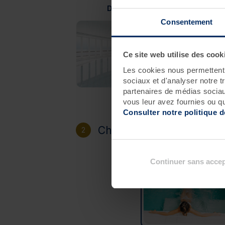
Douarnenez
Consentement
Ce site web utilise des cook
Les cookies nous permettent d
sociaux et d'analyser notre t
partenaires de médias sociaux
vous leur avez fournies ou qu'
Consulter notre politique 
Choisissez votre héberg
2
Continuer sans accep
Sans hébergement