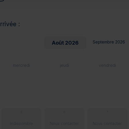
rrivée :
Septembre 2026
Août 2026
mercredi
jeudi
vendredi
5
6
7
Indisponible
Nous contacter
Nous contacter