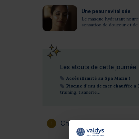
Une peau revitalisée
Le masque hydratant nourrit
sensation de douceur et de
Les atouts de cette journée
Accès illimité au Spa Marin !
Piscine d’eau de mer chauffée à 3
training, tisanerie…
Choisissez votre destinat
1