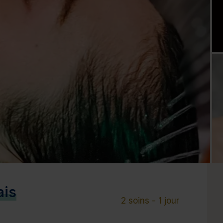
Cure de 6 jours et +
Mini-cure 3 à 5 jours
Escapade 1 à 2 
ais
2 soins - 1 jour