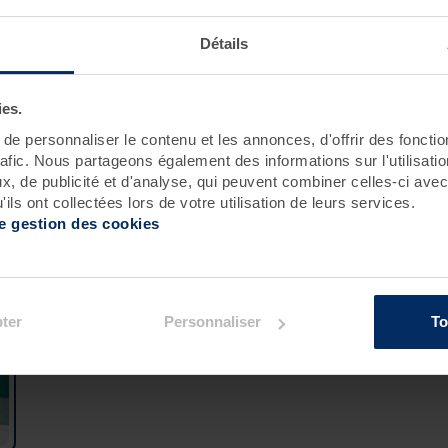
Roscoff
Pornichet - Baie de La Baule
Détails
ies.
e personnaliser le contenu et les annonces, d'offrir des fonctio
rafic. Nous partageons également des informations sur l'utilisati
, de publicité et d'analyse, qui peuvent combiner celles-ci avec
ils ont collectées lors de votre utilisation de leurs services.
de gestion des cookies
ement :
ter
Personnaliser
To