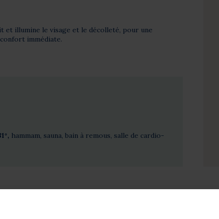
 et illumine le visage et le décolleté, pour une
 confort immédiate.
1°,
hammam, sauna, bain à remous, salle de cardio-
ion :