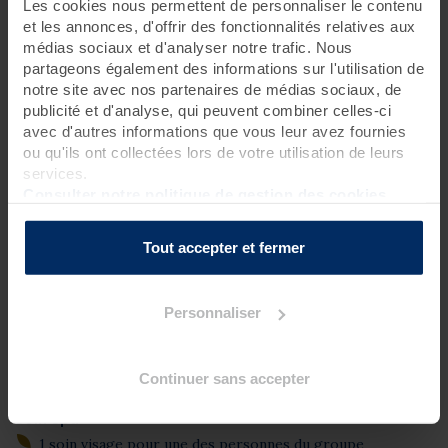
Les cookies nous permettent de personnaliser le contenu
et les annonces, d'offrir des fonctionnalités relatives aux
1 jour
médias sociaux et d'analyser notre trafic. Nous
partageons également des informations sur l'utilisation de
Vous souhaitez marquer une occasion spéciale ou simplement
notre site avec nos partenaires de médias sociaux, de
profiter d’un moment unique avec vos proches ? Que ce soit
pour fêter un anniversaire, un enterrement de vie de jeune fille
publicité et d'analyse, qui peuvent combiner celles-ci
ou partager une pause cocooning entre amis ou en famille, ce
avec d'autres informations que vous leur avez fournies
rituel allie détente et convivialité.
ou qu'ils ont collectées lors de votre utilisation de leurs
services.
Accessible à partir de 6 personnes
, il inclut une entrée au
Spa Marin pour tout le groupe, ainsi qu’un soin visage
Consulter notre politique de gestion des cookies
Phytomer personnalisé (60 mn) offert à la future mariée ou à la
personne de votre choix.
Tout accepter et fermer
Personnaliser
Programme des soins
Soin thalasso
Continuer sans accepter
1 accès au Spa Marin toute la journée pour tout le groupe
Soin spa
1 soin visage pour une des personnes du groupe